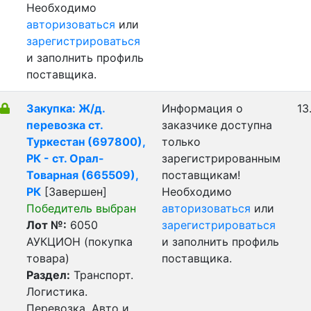
Необходимо
авторизоваться
или
зарегистрироваться
и заполнить профиль
поставщика.
Закупка: Ж/д.
Информация о
13
перевозка ст.
заказчике доступна
Туркестан (697800),
только
РК - ст. Орал-
зарегистрированным
Товарная (665509),
поставщикам!
РК
[Завершен]
Необходимо
Победитель выбран
авторизоваться
или
Лот №:
6050
зарегистрироваться
АУКЦИОН (покупка
и заполнить профиль
товара)
поставщика.
Раздел:
Транспорт.
Логистика.
Перевозка. Авто и