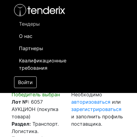
Фильтр
- активный лот
- Завершенный лот
- Закрытый
- сохраненный лот (не опубликован)
Тендеры
О нас
Номер лота
▲
▼
Заказчик
Да
Партнеры
Закупка:
Информация о
15
Квалификационные
Авиаперевозка
заказчике доступна
требования
г.Стамбул (Турция) -
только
г.Алматы (РК)
зарегистрированным
Войти
[Завершен]
поставщикам!
Победитель выбран
Необходимо
Лот №:
6057
авторизоваться
или
АУКЦИОН (покупка
зарегистрироваться
товара)
и заполнить профиль
Раздел:
Транспорт.
поставщика.
Логистика.