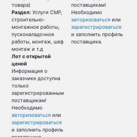
товара)
поставщикам!
Раздел:
Услуги СМР,
Необходимо
строительно-
авторизоваться
или
монтажное работы,
зарегистрироваться
пусконаладочное
и заполнить профиль
работы, монтаж, шеф
поставщика.
монтаж и т.д
Лот с открытой
ценой
Информация о
заказчике доступна
только
зарегистрированным
поставщикам!
Необходимо
авторизоваться
или
зарегистрироваться
и заполнить профиль