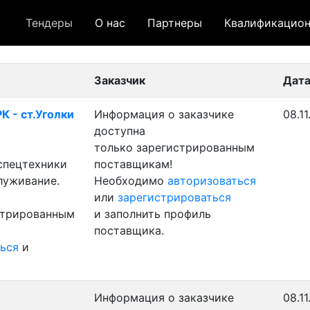
Тендеры
О нас
Партнеры
Квалификацион
 лот
- архивный лот
- сохраненный лот (не опуб
Заказчик
Дата
К - ст.Уголки
Информация о заказчике
08.1
доступна
только зарегистрированным
 спецтехники
поставщикам!
луживание.
Необходимо
авторизоваться
или
зарегистрироваться
стрированным
и заполнить профиль
поставщика.
ься
и
Информация о заказчике
08.11