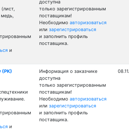
доступна
(лист,
только зарегистрированным
 медь,
поставщикам!
Необходимо
авторизоваться
или
зарегистрироваться
стрированным
и заполнить профиль
поставщика.
ься
и
у (РК)
Информация о заказчике
08.1
доступна
только зарегистрированным
 спецтехники
поставщикам!
луживание.
Необходимо
авторизоваться
или
зарегистрироваться
стрированным
и заполнить профиль
поставщика.
ься
и