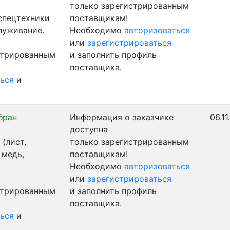
только зарегистрированным
 спецтехники
поставщикам!
луживание.
Необходимо
авторизоваться
или
зарегистрироваться
стрированным
и заполнить профиль
поставщика.
ься
и
бран
Информация о заказчике
06.1
доступна
(лист,
только зарегистрированным
 медь,
поставщикам!
Необходимо
авторизоваться
или
зарегистрироваться
стрированным
и заполнить профиль
поставщика.
ься
и