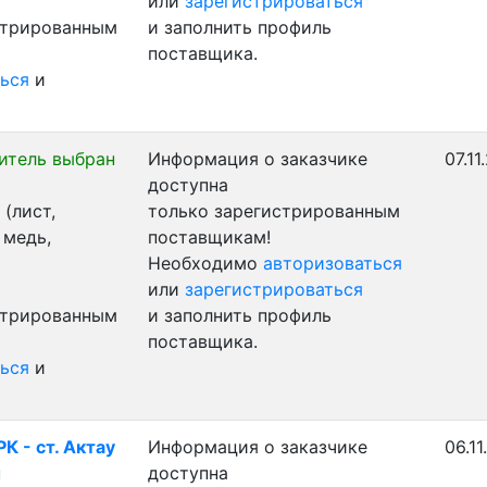
или
зарегистрироваться
стрированным
и заполнить профиль
поставщика.
ься
и
итель выбран
Информация о заказчике
07.11
доступна
(лист,
только зарегистрированным
 медь,
поставщикам!
Необходимо
авторизоваться
или
зарегистрироваться
стрированным
и заполнить профиль
поставщика.
ься
и
К - ст. Актау
Информация о заказчике
06.11
н
доступна