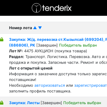
- активный лот
- Завершенный лот
- Закрытый
Номер лота
▲
▼
Закупка: Ж/д. перевозка ст.Кызылсай (699204), Р
(686806), РК
[Завершен]
Победитель выбран
Лот №:
4475
АУКЦИОН (покупка товара)
Раздел:
Транспорт. Логистика. Перевозка. Авто и
продажа и покупка. Запасные части. Ремонт и обс
Лот с открытой ценой
Информация о заказчике доступна только зареги
поставщикам!
Необходимо
авторизоваться
или
зарегистрироват
заполнить профиль поставщика.
Закупка: Листы
[Завершен]
Победитель выбран