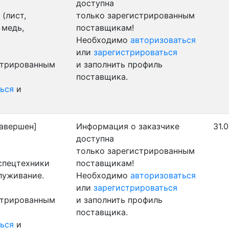
доступна
(лист,
только зарегистрированным
 медь,
поставщикам!
Необходимо
авторизоваться
или
зарегистрироваться
стрированным
и заполнить профиль
поставщика.
ься
и
авершен]
Информация о заказчике
31.
доступна
только зарегистрированным
 спецтехники
поставщикам!
луживание.
Необходимо
авторизоваться
или
зарегистрироваться
стрированным
и заполнить профиль
поставщика.
ься
и