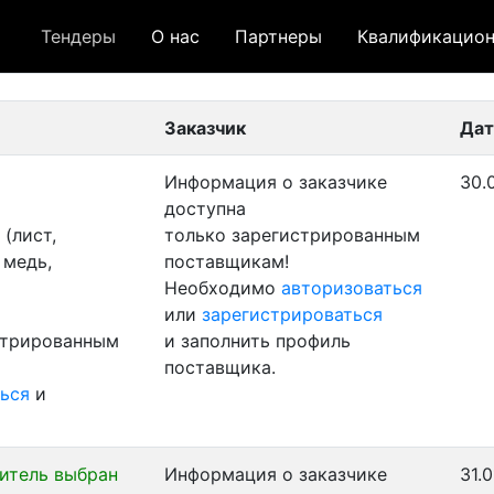
Тендеры
О нас
Партнеры
Квалификацион
 лот
- архивный лот
- сохраненный лот (не опуб
Заказчик
Дат
Информация о заказчике
30.
доступна
(лист,
только зарегистрированным
 медь,
поставщикам!
Необходимо
авторизоваться
или
зарегистрироваться
стрированным
и заполнить профиль
поставщика.
ься
и
итель выбран
Информация о заказчике
31.0