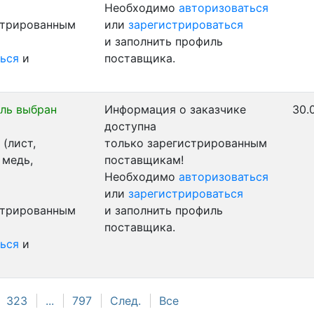
Необходимо
авторизоваться
стрированным
или
зарегистрироваться
и заполнить профиль
ься
и
поставщика.
ль выбран
Информация о заказчике
30.
доступна
(лист,
только зарегистрированным
 медь,
поставщикам!
Необходимо
авторизоваться
или
зарегистрироваться
стрированным
и заполнить профиль
поставщика.
ься
и
323
...
797
След.
Все