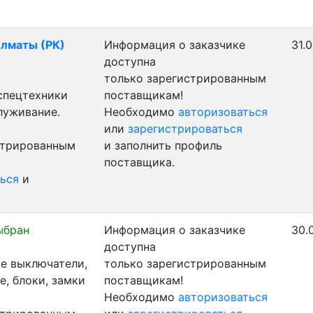
Алматы (РК)
Информация о заказчике
31.
доступна
только зарегистрированным
 спецтехники
поставщикам!
луживание.
Необходимо
авторизоваться
или
зарегистрироваться
стрированным
и заполнить профиль
поставщика.
ься
и
ыбран
Информация о заказчике
30.
доступна
е выключатели,
только зарегистрированным
, блоки, замки
поставщикам!
Необходимо
авторизоваться