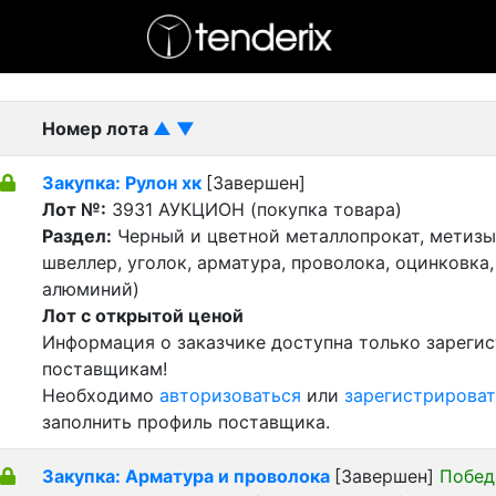
- активный лот
- Завершенный лот
- Закрытый
Номер лота
▲
▼
Закупка: Рулон хк
[Завершен]
Лот №:
3931
АУКЦИОН (покупка товара)
Раздел:
Черный и цветной металлопрокат, метизы 
швеллер, уголок, арматура, проволока, оцинковка,
алюминий)
Лот с открытой ценой
Информация о заказчике доступна только зареги
поставщикам!
Необходимо
авторизоваться
или
зарегистрироват
заполнить профиль поставщика.
Закупка: Арматура и проволока
[Завершен]
Побед