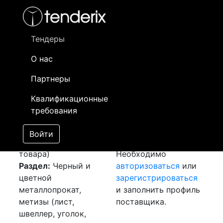
Фильтр
- активный лот
- Завершенный лот
- Закрытый
- сохраненный лот (не опубликован)
Тендеры
О нас
Номер лота
▲
▼
Заказчик
Да
Партнеры
Закуп:
Информация о
23
Квалификационные
Металлопрокат
заказчике доступна
требования
[Завершен]
только
Лот №:
5258
зарегистрированным
Войти
АУКЦИОН (покупка
поставщикам!
товара)
Необходимо
Раздел:
Черный и
авторизоваться
или
цветной
зарегистрироваться
металлопрокат,
и заполнить профиль
метизы (лист,
поставщика.
швеллер, уголок,