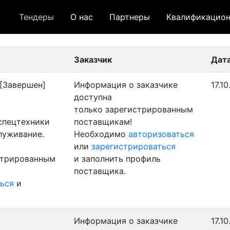
Тендеры
О нас
Партнеры
Квалификацион
 лот
- архивный лот
- сохраненный лот (не опуб
Заказчик
Дат
[Завершен]
Информация о заказчике
17.1
доступна
только зарегистрированным
 спецтехники
поставщикам!
луживание.
Необходимо
авторизоваться
или
зарегистрироваться
стрированным
и заполнить профиль
поставщика.
ься
и
Информация о заказчике
17.1