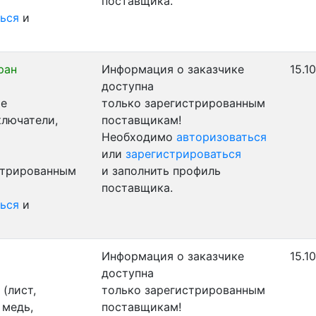
поставщика.
ься
и
ран
Информация о заказчике
15.1
доступна
ые
только зарегистрированным
ключатели,
поставщикам!
Необходимо
авторизоваться
или
зарегистрироваться
стрированным
и заполнить профиль
поставщика.
ься
и
Информация о заказчике
15.1
доступна
(лист,
только зарегистрированным
 медь,
поставщикам!