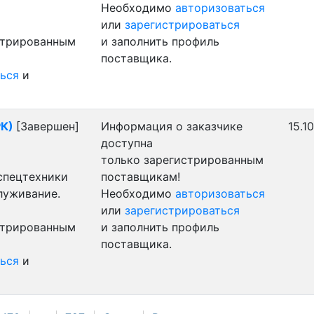
Необходимо
авторизоваться
или
зарегистрироваться
стрированным
и заполнить профиль
поставщика.
ься
и
РК)
[Завершен]
Информация о заказчике
15.1
доступна
только зарегистрированным
 спецтехники
поставщикам!
луживание.
Необходимо
авторизоваться
или
зарегистрироваться
стрированным
и заполнить профиль
поставщика.
ься
и