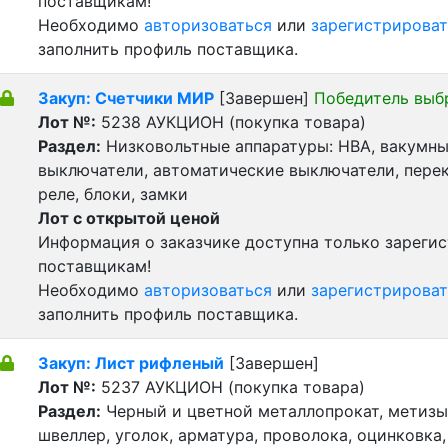
поставщикам!
Необходимо
авторизоваться
или
зарегистрироват
заполнить профиль поставщика.
Закуп: Счетчики МИР
[Завершен]
Победитель выб
Лот №:
5238
АУКЦИОН (покупка товара)
Раздел:
Низковольтные аппаратуры: НВА, вакумн
выключатели, автоматические выключатели, пере
реле, блоки, замки
Лот с открытой ценой
Информация о заказчике доступна только зареги
поставщикам!
Необходимо
авторизоваться
или
зарегистрироват
заполнить профиль поставщика.
Закуп: Лист рифленый
[Завершен]
Лот №:
5237
АУКЦИОН (покупка товара)
Раздел:
Черный и цветной металлопрокат, метизы 
швеллер, уголок, арматура, проволока, оцинковка,