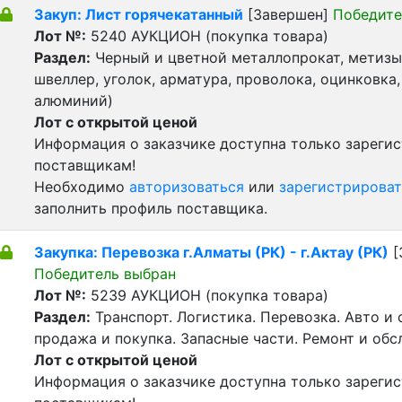
Закуп: Лист горячекатанный
[Завершен]
Победите
Лот №:
5240
АУКЦИОН (покупка товара)
Раздел:
Черный и цветной металлопрокат, метизы 
швеллер, уголок, арматура, проволока, оцинковка,
алюминий)
Лот с открытой ценой
Информация о заказчике доступна только зареги
поставщикам!
Необходимо
авторизоваться
или
зарегистрироват
заполнить профиль поставщика.
Закупка: Перевозка г.Алматы (РК) - г.Актау (РК)
[
Победитель выбран
Лот №:
5239
АУКЦИОН (покупка товара)
Раздел:
Транспорт. Логистика. Перевозка. Авто и
продажа и покупка. Запасные части. Ремонт и обс
Лот с открытой ценой
Информация о заказчике доступна только зареги