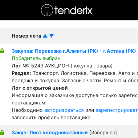
- активный лот
- Завершенный лот
- Закрытый
Номер лота
▲
▼
Закупка: Перевозка г.Алматы (РК) - г.Астана (РК)
Победитель выбран
Лот №:
5243
АУКЦИОН (покупка товара)
Раздел:
Транспорт. Логистика. Перевозка. Авто и
продажа и покупка. Запасные части. Ремонт и обс
Лот с открытой ценой
Информация о заказчике доступна только зареги
поставщикам!
Необходимо
авторизоваться
или
зарегистрироват
заполнить профиль поставщика.
Закуп: Лист холоднокатанный
[Завершен]