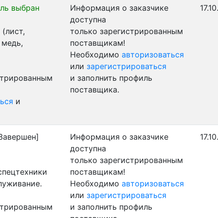
ль выбран
Информация о заказчике
17.1
доступна
(лист,
только зарегистрированным
 медь,
поставщикам!
Необходимо
авторизоваться
или
зарегистрироваться
стрированным
и заполнить профиль
поставщика.
ься
и
Завершен]
Информация о заказчике
17.1
доступна
только зарегистрированным
 спецтехники
поставщикам!
луживание.
Необходимо
авторизоваться
или
зарегистрироваться
стрированным
и заполнить профиль