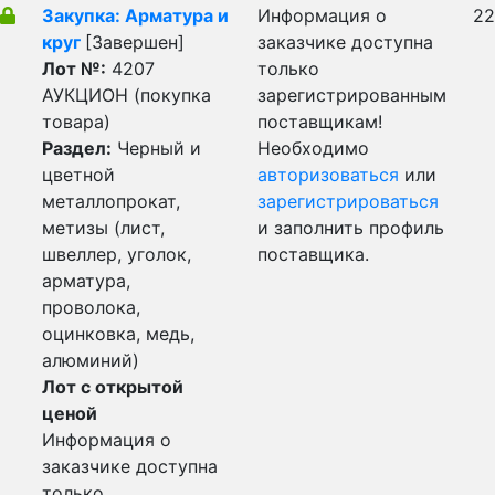
Закупка: Арматура и
Информация о
22
круг
[Завершен]
заказчике доступна
Лот №:
4207
только
АУКЦИОН (покупка
зарегистрированным
товара)
поставщикам!
Раздел:
Черный и
Необходимо
цветной
авторизоваться
или
металлопрокат,
зарегистрироваться
метизы (лист,
и заполнить профиль
швеллер, уголок,
поставщика.
арматура,
проволока,
оцинковка, медь,
алюминий)
Лот с открытой
ценой
Информация о
заказчике доступна
только