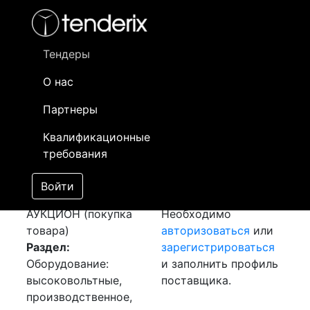
Фильтр
- активный лот
- Завершенный лот
- Закрытый
- сохраненный лот (не опубликован)
Тендеры
О нас
Номер лота
▲
▼
Заказчик
Да
Партнеры
Закупка:
Информация о
22
Квалификационные
Компрессор
заказчике доступна
требования
[Завершен]
только
Победитель выбран
зарегистрированным
Войти
Лот №:
4208
поставщикам!
АУКЦИОН (покупка
Необходимо
товара)
авторизоваться
или
Раздел:
зарегистрироваться
Оборудование:
и заполнить профиль
высоковольтные,
поставщика.
производственное,