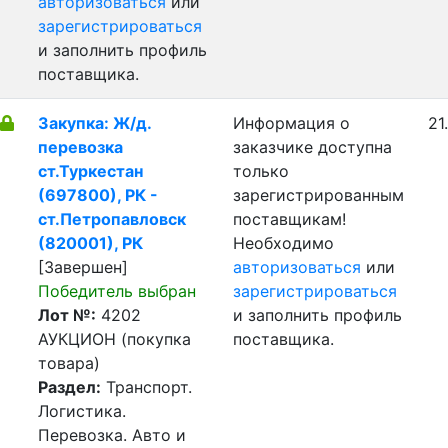
авторизоваться
или
зарегистрироваться
и заполнить профиль
поставщика.
Закупка: Ж/д.
Информация о
21
перевозка
заказчике доступна
ст.Туркестан
только
(697800), РК -
зарегистрированным
ст.Петропавловск
поставщикам!
(820001), РК
Необходимо
[Завершен]
авторизоваться
или
Победитель выбран
зарегистрироваться
Лот №:
4202
и заполнить профиль
АУКЦИОН (покупка
поставщика.
товара)
Раздел:
Транспорт.
Логистика.
Перевозка. Авто и