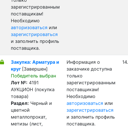
только
зарегистрированным
поставщикам!
Необходимо
авторизоваться
или
зарегистрироваться
и заполнить профиль
поставщика.
Закупка: Арматура и
Информация о
14
круг
[Завершен]
заказчике доступна
Победитель выбран
только
Лот №:
4191
зарегистрированным
АУКЦИОН (покупка
поставщикам!
товара)
Необходимо
Раздел:
Черный и
авторизоваться
или
цветной
зарегистрироваться
металлопрокат,
и заполнить профиль
метизы (лист,
поставщика.