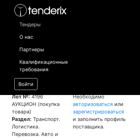
Фильтр
- активный лот
- Завершенный лот
- Закрытый
- сохраненный лот (не опубликован)
Тендеры
О нас
Номер лота
▲
▼
Заказчик
Да
Партнеры
Закупка: Перевозка
Информация о
16
Квалификационные
г.Шымкент (РК) -
заказчике доступна
требования
пос. Качар,
только
Костанайская обл.
зарегистрированным
Войти
(РК)
[Завершен]
поставщикам!
Лот №:
4196
Необходимо
АУКЦИОН (покупка
авторизоваться
или
товара)
зарегистрироваться
Раздел:
Транспорт.
и заполнить профиль
Логистика.
поставщика.
Перевозка. Авто и