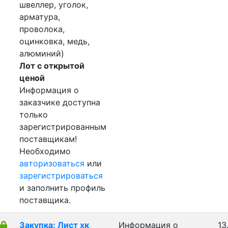
швеллер, уголок,
арматура,
проволока,
оцинковка, медь,
алюминий)
Лот с открытой
ценой
Информация о
заказчике доступна
только
зарегистрированным
поставщикам!
Необходимо
авторизоваться
или
зарегистрироваться
и заполнить профиль
поставщика.
Закупка: Лист хк
Информация о
13