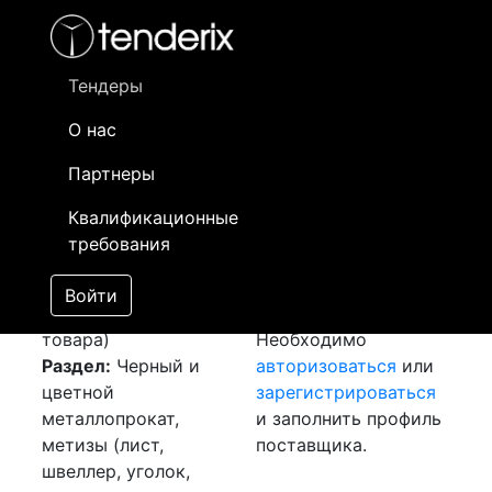
Фильтр
- активный лот
- Завершенный лот
- Закрытый
- сохраненный лот (не опубликован)
Тендеры
О нас
Номер лота
▲
▼
Заказчик
Да
Партнеры
Закупка: Швеллер П
Информация о
20
Квалификационные
[Завершен]
заказчике доступна
требования
Победитель выбран
только
Лот №:
3732
зарегистрированным
Войти
АУКЦИОН (покупка
поставщикам!
товара)
Необходимо
Раздел:
Черный и
авторизоваться
или
цветной
зарегистрироваться
металлопрокат,
и заполнить профиль
метизы (лист,
поставщика.
швеллер, уголок,