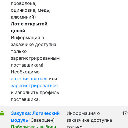
проволока,
оцинковка, медь,
алюминий)
Лот с открытой
ценой
Информация о
заказчике доступна
только
зарегистрированным
поставщикам!
Необходимо
авторизоваться
или
зарегистрироваться
и заполнить профиль
поставщика.
Закупка: Логический
Информация о
17
модуль
[Завершен]
заказчике доступна
Победитель выбран
только