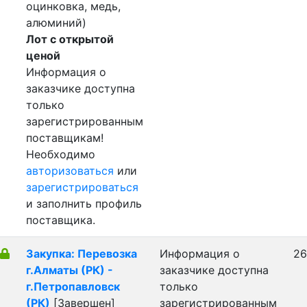
оцинковка, медь,
алюминий)
Лот с открытой
ценой
Информация о
заказчике доступна
только
зарегистрированным
поставщикам!
Необходимо
авторизоваться
или
зарегистрироваться
и заполнить профиль
поставщика.
Закупка: Перевозка
Информация о
26
г.Алматы (РК) -
заказчике доступна
г.Петропавловск
только
(РК)
[Завершен]
зарегистрированным