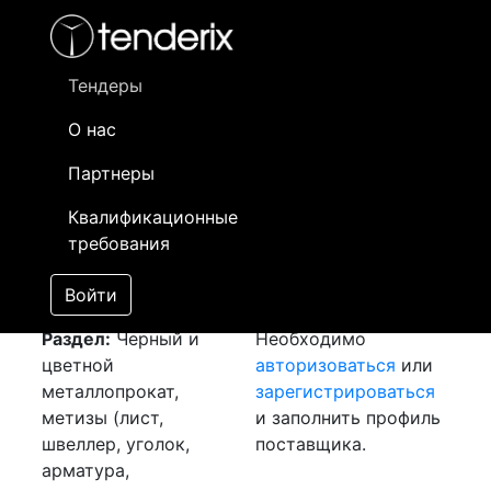
Фильтр
- активный лот
- Завершенный лот
- Закрытый
- сохраненный лот (не опубликован)
Тендеры
О нас
Номер лота
▲
▼
Заказчик
Да
Партнеры
Закупка: Швеллер
Информация о
27
Квалификационные
14П
[Завершен]
заказчике доступна
требования
Лот №:
3384
только
АУКЦИОН (покупка
зарегистрированным
Войти
товара)
поставщикам!
Раздел:
Черный и
Необходимо
цветной
авторизоваться
или
металлопрокат,
зарегистрироваться
метизы (лист,
и заполнить профиль
швеллер, уголок,
поставщика.
арматура,