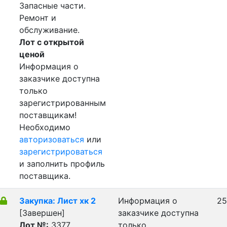
Запасные части.
Ремонт и
обслуживание.
Лот с открытой
ценой
Информация о
заказчике доступна
только
зарегистрированным
поставщикам!
Необходимо
авторизоваться
или
зарегистрироваться
и заполнить профиль
поставщика.
Закупка: Лист хк 2
Информация о
25
[Завершен]
заказчике доступна
Лот №:
3377
только