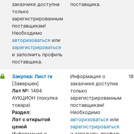
заказчике доступна
поставщика.
только
зарегистрированным
поставщикам!
Необходимо
авторизоваться
или
зарегистрироваться
и заполнить профиль
поставщика.
Закупка: Лист гк
Информация о
18
[Завершен]
заказчике доступна
Лот №:
1494
только
АУКЦИОН (покупка
зарегистрированным
товара)
поставщикам!
Раздел:
Необходимо
Лот с открытой
авторизоваться
или
ценой
зарегистрироваться
Информация о
и заполнить профиль