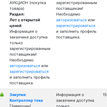
АУКЦИОН (покупка
зарегистрированным
товара)
поставщикам!
Раздел:
Необходимо
Лот с открытой
авторизоваться
или
ценой
зарегистрироваться
Информация о
и заполнить профиль
заказчике доступна
поставщика.
только
зарегистрированным
поставщикам!
Необходимо
авторизоваться
или
зарегистрироваться
и заполнить профиль
поставщика.
Закупка:
Информация о
15
Контроллер тока
заказчике доступна
[Завершен]
только