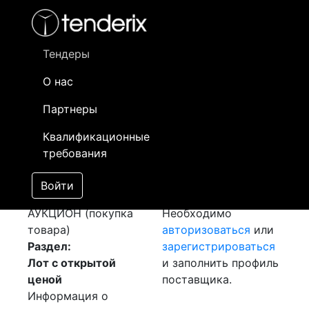
Фильтр
- активный лот
- Завершенный лот
- Закрытый
- сохраненный лот (не опубликован)
Тендеры
О нас
Номер лота
▲
▼
Заказчик
Д
Партнеры
Закупка:
Информация о
20
Квалификационные
Калибровка
заказчике доступна
требования
[Завершен]
только
Победитель выбран
зарегистрированным
Войти
Лот №:
1496
поставщикам!
АУКЦИОН (покупка
Необходимо
товара)
авторизоваться
или
Раздел:
зарегистрироваться
Лот с открытой
и заполнить профиль
ценой
поставщика.
Информация о