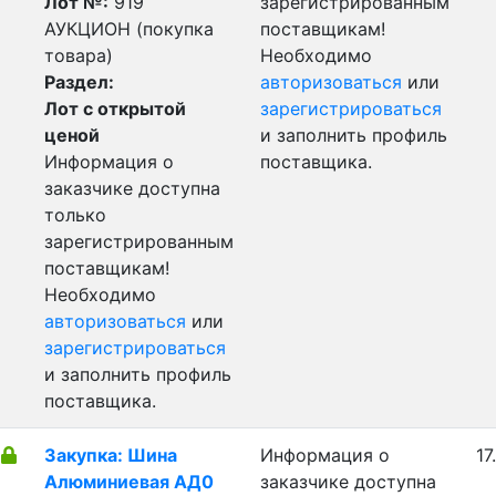
Лот №:
919
зарегистрированным
АУКЦИОН (покупка
поставщикам!
товара)
Необходимо
Раздел:
авторизоваться
или
Лот с открытой
зарегистрироваться
ценой
и заполнить профиль
Информация о
поставщика.
заказчике доступна
только
зарегистрированным
поставщикам!
Необходимо
авторизоваться
или
зарегистрироваться
и заполнить профиль
поставщика.
Закупка: Шина
Информация о
17
Алюминиевая АД0
заказчике доступна