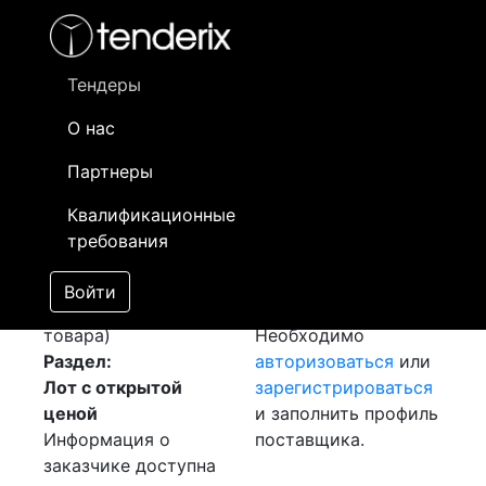
Фильтр
- активный лот
- Завершенный лот
- Закрытый
- сохраненный лот (не опубликован)
Тендеры
О нас
Номер лота
▲
▼
Заказчик
Д
Партнеры
Закупка: Сварочный
Информация о
18
Квалификационные
аппарат
[Завершен]
заказчике доступна
требования
Победитель выбран
только
Лот №:
924
зарегистрированным
Войти
АУКЦИОН (покупка
поставщикам!
товара)
Необходимо
Раздел:
авторизоваться
или
Лот с открытой
зарегистрироваться
ценой
и заполнить профиль
Информация о
поставщика.
заказчике доступна