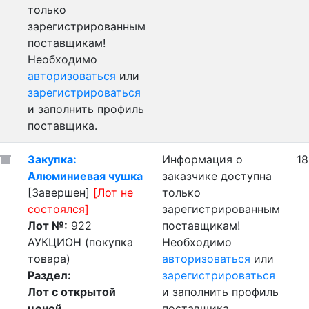
только
зарегистрированным
поставщикам!
Необходимо
авторизоваться
или
зарегистрироваться
и заполнить профиль
поставщика.
Закупка:
Информация о
18
Алюминиевая чушка
заказчике доступна
[Завершен]
[Лот не
только
состоялся]
зарегистрированным
Лот №:
922
поставщикам!
АУКЦИОН (покупка
Необходимо
товара)
авторизоваться
или
Раздел:
зарегистрироваться
Лот с открытой
и заполнить профиль
ценой
поставщика.