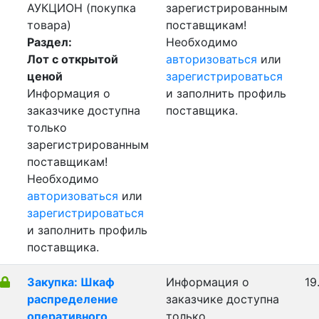
АУКЦИОН (покупка
зарегистрированным
товара)
поставщикам!
Раздел:
Необходимо
Лот с открытой
авторизоваться
или
ценой
зарегистрироваться
Информация о
и заполнить профиль
заказчике доступна
поставщика.
только
зарегистрированным
поставщикам!
Необходимо
авторизоваться
или
зарегистрироваться
и заполнить профиль
поставщика.
Закупка: Шкаф
Информация о
19
распределение
заказчике доступна
оперативного
только