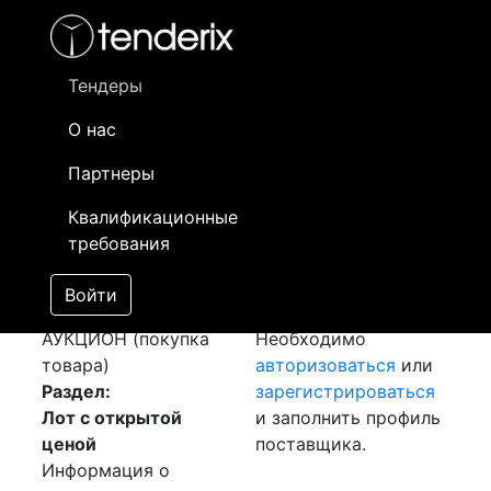
Фильтр
- активный лот
- Завершенный лот
- Закрытый
- сохраненный лот (не опубликован)
Тендеры
О нас
Номер лота
▲
▼
Заказчик
Да
Партнеры
Закупка: Труба
Информация о
25
Квалификационные
асбоцементная
заказчике доступна
требования
[Завершен]
только
Победитель выбран
зарегистрированным
Войти
Лот №:
932
поставщикам!
АУКЦИОН (покупка
Необходимо
товара)
авторизоваться
или
Раздел:
зарегистрироваться
Лот с открытой
и заполнить профиль
ценой
поставщика.
Информация о