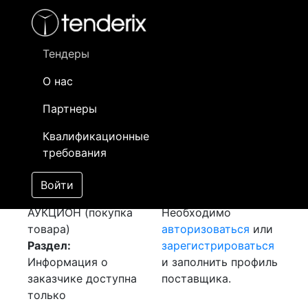
Фильтр
- активный лот
- Завершенный лот
- Закрытый
- сохраненный лот (не опубликован)
Тендеры
О нас
Номер лота
▲
▼
Заказчик
Д
Партнеры
Закупка
Информация о
07
Квалификационные
Трансформаторного
заказчике доступна
требования
Масло
[Завершен]
только
Победитель выбран
зарегистрированным
Войти
Лот №:
158
поставщикам!
АУКЦИОН (покупка
Необходимо
товара)
авторизоваться
или
Раздел:
зарегистрироваться
Информация о
и заполнить профиль
заказчике доступна
поставщика.
только