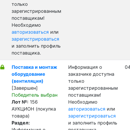
только
зарегистрированным
поставщикам!
Необходимо
авторизоваться
или
зарегистрироваться
и заполнить профиль
поставщика.
Поставка и монтаж
Информация о
04
оборудование
заказчике доступна
(вентиляция)
только
[Завершен]
зарегистрированным
Победитель выбран
поставщикам!
Лот №:
156
Необходимо
АУКЦИОН (покупка
авторизоваться
или
товара)
зарегистрироваться
Раздел:
и заполнить профиль
Информация о
поставщика.