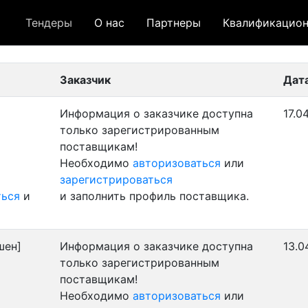
Тендеры
О нас
Партнеры
Квалификацион
 лот
- архивный лот
- сохраненный лот (не опуб
Заказчик
Дат
Информация о заказчике доступна
17.0
только зарегистрированным
поставщикам!
Необходимо
авторизоваться
или
зарегистрироваться
ться
и
и заполнить профиль поставщика.
шен]
Информация о заказчике доступна
13.0
только зарегистрированным
поставщикам!
Необходимо
авторизоваться
или