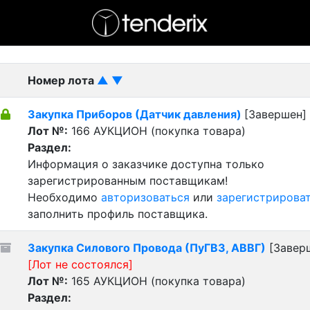
- активный лот
- Завершенный лот
- Закрытый
Номер лота
▲
▼
Закупка Приборов (Датчик давления)
[Завершен]
Лот №:
166
АУКЦИОН (покупка товара)
Раздел:
Информация о заказчике доступна только
зарегистрированным поставщикам!
Необходимо
авторизоваться
или
зарегистрирова
заполнить профиль поставщика.
Закупка Силового Провода (ПуГВ3, АВВГ)
[Завер
[Лот не состоялся]
Лот №:
165
АУКЦИОН (покупка товара)
Раздел: