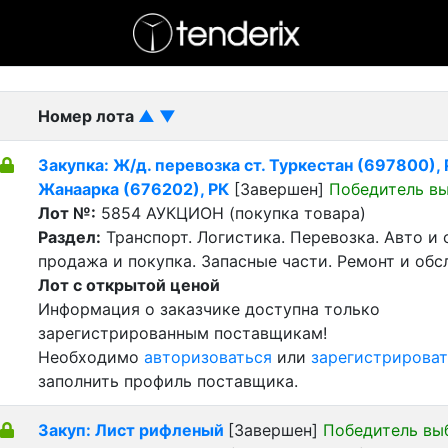
- активный лот
- Завершенный лот
- Закрытый
Номер лота
▲
▼
Закупка: Ж/д. перевозка ст. Туркестан (697800), Р
Жанаарка (676202), РК
[Завершен]
Победитель в
Лот №:
5854
АУКЦИОН (покупка товара)
Раздел:
Транспорт. Логистика. Перевозка. Авто и
продажа и покупка. Запасные части. Ремонт и обс
Лот с открытой ценой
Информация о заказчике доступна только
зарегистрированным поставщикам!
Необходимо
авторизоваться
или
зарегистрироват
заполнить профиль поставщика.
Закуп: Лист рифленый
[Завершен]
Победитель вы