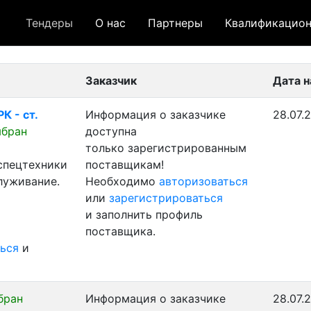
Тендеры
О нас
Партнеры
Квалификацион
 лот
- архивный лот
- сохраненный лот (не опуб
Заказчик
Дата 
К - ст.
Информация о заказчике
28.07.
ыбран
доступна
только зарегистрированным
 спецтехники
поставщикам!
луживание.
Необходимо
авторизоваться
или
зарегистрироваться
и заполнить профиль
поставщика.
ься
и
бран
Информация о заказчике
28.07.