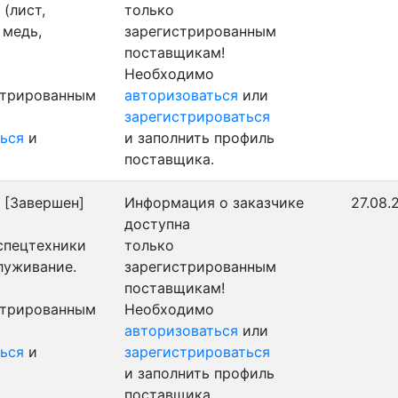
(лист,
только
 медь,
зарегистрированным
поставщикам!
Необходимо
стрированным
авторизоваться
или
зарегистрироваться
ься
и
и заполнить профиль
поставщика.
[Завершен]
Информация о заказчике
27.08.
доступна
 спецтехники
только
луживание.
зарегистрированным
поставщикам!
стрированным
Необходимо
авторизоваться
или
ься
и
зарегистрироваться
и заполнить профиль
поставщика.