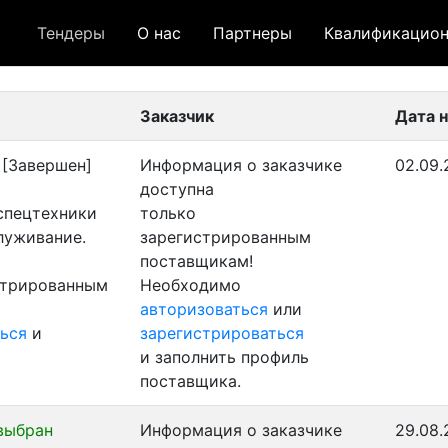
Тендеры
О нас
Партнеры
Квалификацион
 лот
- архивный лот
- сохраненный лот (не опуб
Заказчик
Дата 
[Завершен]
Информация о заказчике
02.09.
доступна
 спецтехники
только
луживание.
зарегистрированным
поставщикам!
стрированным
Необходимо
авторизоваться
или
ься
и
зарегистрироваться
и заполнить профиль
поставщика.
выбран
Информация о заказчике
29.08.