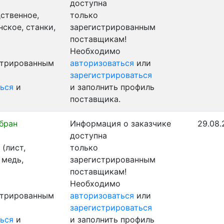
доступна
ственное,
только
ское, станки,
зарегистрированным
поставщикам!
Необходимо
стрированным
авторизоваться
или
зарегистрироваться
ься
и
и заполнить профиль
поставщика.
бран
Информация о заказчике
29.08.
доступна
(лист,
только
 медь,
зарегистрированным
поставщикам!
Необходимо
стрированным
авторизоваться
или
зарегистрироваться
ься
и
и заполнить профиль