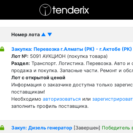
- активный лот
- Завершенный лот
- Закрытый
Номер лота
▲
▼
Закупка: Перевозка г.Алматы (РК) - г.Актобе (РК)
Лот №:
5091
АУКЦИОН (покупка товара)
Раздел:
Транспорт. Логистика. Перевозка. Авто и
продажа и покупка. Запасные части. Ремонт и обс
Лот с открытой ценой
Информация о заказчике доступна только зареги
поставщикам!
Необходимо
авторизоваться
или
зарегистрироват
заполнить профиль поставщика.
Закуп: Дизель генератор
[Завершен]
Победитель 