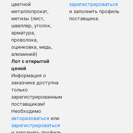
цветной
зарегистрироваться
металлопрокат,
и заполнить профиль
метизы (лист,
поставщика.
швеллер, уголок,
арматура,
проволока,
оцинковка, медь,
алюминий)
Лот с открытой
ценой
Информация о
заказчике доступна
только
зарегистрированным
поставщикам!
Необходимо
авторизоваться
или
зарегистрироваться
и заполнить профиль