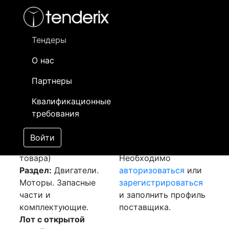
Фильтр
- активный лот
- Завершенный лот
- Закрытый
- сохраненный лот (не опубликован)
Тендеры
О нас
Номер лота
▲
▼
Заказчик
Да
Партнеры
Закуп: Грузовые
Информация о
06
Квалификационные
шины
[Завершен]
заказчике доступна
требования
Победитель выбран
только
Лот №:
5023
зарегистрированным
Войти
АУКЦИОН (покупка
поставщикам!
товара)
Необходимо
Раздел:
Двигатели.
авторизоваться
или
Моторы. Запасные
зарегистрироваться
части и
и заполнить профиль
комплектующие.
поставщика.
Лот с открытой