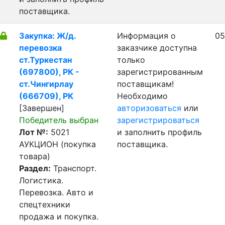
поставщика.
Закупка: Ж/д.
Информация о
05
перевозка
заказчике доступна
ст.Туркестан
только
(697800), РК -
зарегистрированным
ст.Чингирлау
поставщикам!
(666709), РК
Необходимо
[Завершен]
авторизоваться
или
Победитель выбран
зарегистрироваться
Лот №:
5021
и заполнить профиль
АУКЦИОН (покупка
поставщика.
товара)
Раздел:
Транспорт.
Логистика.
Перевозка. Авто и
спецтехники
продажа и покупка.