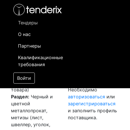
Фильтр
- активный лот
- Завершенный лот
- Закрытый
- сохраненный лот (не опубликован)
Тендеры
О нас
Номер лота
▲
▼
Заказчик
Да
Партнеры
Закупка: Шина
Информация о
24
Квалификационные
медная
[Завершен]
заказчике доступна
требования
Победитель выбран
только
Лот №:
4442
зарегистрированным
Войти
АУКЦИОН (покупка
поставщикам!
товара)
Необходимо
Раздел:
Черный и
авторизоваться
или
цветной
зарегистрироваться
металлопрокат,
и заполнить профиль
метизы (лист,
поставщика.
швеллер, уголок,