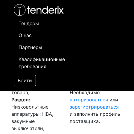
Фильтр
- активный лот
- Завершенный лот
- Закрытый
- сохраненный лот (не опубликован)
Тендеры
О нас
Номер лота
▲
▼
Заказчик
Да
Партнеры
Закупка: Вакуумный
Информация о
17
Квалификационные
выключатель
заказчике доступна
требования
[Завершен]
только
Лот №:
4138
зарегистрированным
Войти
АУКЦИОН (покупка
поставщикам!
товара)
Необходимо
Раздел:
авторизоваться
или
Низковольтные
зарегистрироваться
аппаратуры: НВА,
и заполнить профиль
вакумные
поставщика.
выключатели,