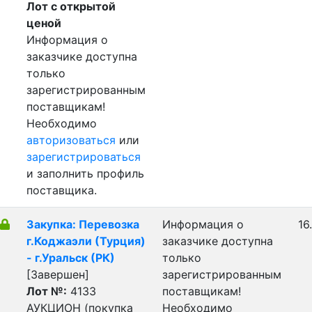
Лот с открытой
ценой
Информация о
заказчике доступна
только
зарегистрированным
поставщикам!
Необходимо
авторизоваться
или
зарегистрироваться
и заполнить профиль
поставщика.
Закупка: Перевозка
Информация о
16
г.Коджаэли (Турция)
заказчике доступна
- г.Уральск (РК)
только
[Завершен]
зарегистрированным
Лот №:
4133
поставщикам!
АУКЦИОН (покупка
Необходимо