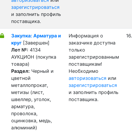
авторизоваться
или
зарегистрироваться
и заполнить профиль
поставщика.
Закупка: Арматура и
Информация о
16
круг
[Завершен]
заказчике доступна
Лот №:
4134
только
АУКЦИОН (покупка
зарегистрированным
товара)
поставщикам!
Раздел:
Черный и
Необходимо
цветной
авторизоваться
или
металлопрокат,
зарегистрироваться
метизы (лист,
и заполнить профиль
швеллер, уголок,
поставщика.
арматура,
проволока,
оцинковка, медь,
алюминий)