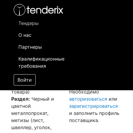
Фильтр
- активный лот
- Завершенный лот
- Закрытый
- сохраненный лот (не опубликован)
Тендеры
О нас
Номер лота
▲
▼
Заказчик
Да
Партнеры
Закупка: Шина
Информация о
24
Квалификационные
медная
[Завершен]
заказчике доступна
требования
Победитель выбран
только
Лот №:
3910
зарегистрированным
Войти
АУКЦИОН (покупка
поставщикам!
товара)
Необходимо
Раздел:
Черный и
авторизоваться
или
цветной
зарегистрироваться
металлопрокат,
и заполнить профиль
метизы (лист,
поставщика.
швеллер, уголок,