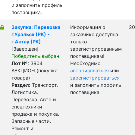
и заполнить профиль
поставщика.
Закупка: Перевозка
Информация о
20
г.Уральск (РК) -
заказчике доступна
г.Актау (РК)
только
[Завершен]
зарегистрированным
Победитель выбран
поставщикам!
Лот №:
3904
Необходимо
АУКЦИОН (покупка
авторизоваться
или
товара)
зарегистрироваться
Раздел:
Транспорт.
и заполнить профиль
Логистика.
поставщика.
Перевозка. Авто и
спецтехники
продажа и покупка.
Запасные части.
Ремонт и