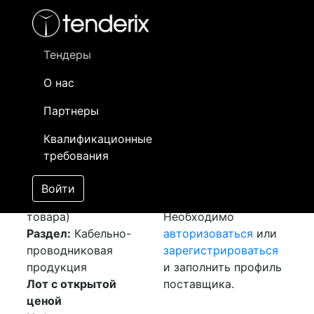
Фильтр
- активный лот
- Завершенный лот
- Закрытый
- сохраненный лот (не опубликован)
Тендеры
О нас
Номер лота
▲
▼
Заказчик
Да
Партнеры
Закупка: Муфты
Информация о
22
Квалификационные
[Завершен]
заказчике доступна
требования
Победитель выбран
только
Лот №:
3866
зарегистрированным
Войти
АУКЦИОН (покупка
поставщикам!
товара)
Необходимо
Раздел:
Кабельно-
авторизоваться
или
проводниковая
зарегистрироваться
продукция
и заполнить профиль
Лот с открытой
поставщика.
ценой