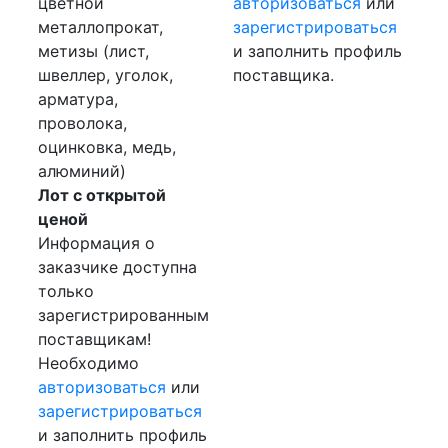
цветной
авторизоваться
или
металлопрокат,
зарегистрироваться
метизы (лист,
и заполнить профиль
швеллер, уголок,
поставщика.
арматура,
проволока,
оцинковка, медь,
алюминий)
Лот с открытой
ценой
Информация о
заказчике доступна
только
зарегистрированным
поставщикам!
Необходимо
авторизоваться
или
зарегистрироваться
и заполнить профиль