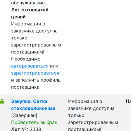
обслуживание.
Лот с открытой
ценой
Информация о
заказчике доступна
только
зарегистрированным
поставщикам!
Необходимо
авторизоваться
или
зарегистрироваться
и заполнить профиль
поставщика.
Закупка: Сетка
Информация о
11
стекловолоконная
заказчике доступна
[Завершен]
только
Победитель выбран
зарегистрированным
Лот №:
3339
поставщикам!