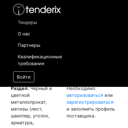
Фильтр
- активный лот
- Завершенный лот
- Закрытый
- сохраненный лот (не опубликован)
Тендеры
О нас
Номер лота
▲
▼
Заказчик
Да
Партнеры
Закупка: Арматура
Информация о
13
Квалификационные
[Завершен]
заказчике доступна
требования
Лот №:
3344
только
АУКЦИОН (покупка
зарегистрированным
Войти
товара)
поставщикам!
Раздел:
Черный и
Необходимо
цветной
авторизоваться
или
металлопрокат,
зарегистрироваться
метизы (лист,
и заполнить профиль
швеллер, уголок,
поставщика.
арматура,