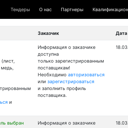
Тендеры
О нас
Партнеры
Квалификацион
 лот
- архивный лот
- сохраненный лот (не опуб
Заказчик
Дата
Информация о заказчике
18.03
доступна
(лист,
только зарегистрированным
 медь,
поставщикам!
Необходимо
авторизоваться
или
зарегистрироваться
стрированным
и заполнить профиль
поставщика.
ься
и
ль выбран
Информация о заказчике
18.03