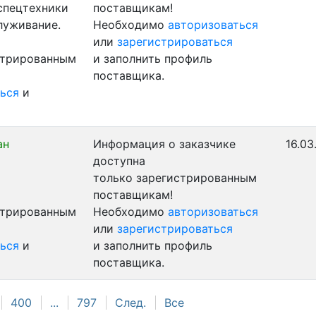
 спецтехники
поставщикам!
луживание.
Необходимо
авторизоваться
или
зарегистрироваться
стрированным
и заполнить профиль
поставщика.
ься
и
ан
Информация о заказчике
16.03
доступна
только зарегистрированным
поставщикам!
стрированным
Необходимо
авторизоваться
или
зарегистрироваться
ься
и
и заполнить профиль
поставщика.
400
...
797
След.
Все