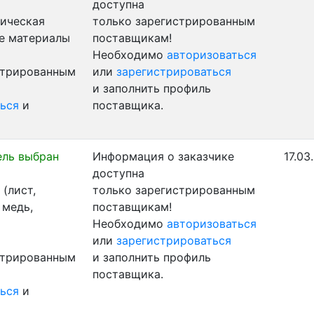
доступна
ническая
только зарегистрированным
ые материалы
поставщикам!
Необходимо
авторизоваться
стрированным
или
зарегистрироваться
и заполнить профиль
ься
и
поставщика.
ель выбран
Информация о заказчике
17.03
доступна
(лист,
только зарегистрированным
 медь,
поставщикам!
Необходимо
авторизоваться
или
зарегистрироваться
стрированным
и заполнить профиль
поставщика.
ься
и