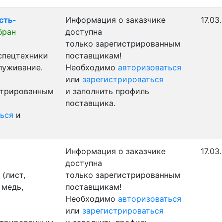
сть-
Информация о заказчике
17.03
бран
доступна
только зарегистрированным
 спецтехники
поставщикам!
луживание.
Необходимо
авторизоваться
или
зарегистрироваться
стрированным
и заполнить профиль
поставщика.
ься
и
Информация о заказчике
17.03
доступна
(лист,
только зарегистрированным
 медь,
поставщикам!
Необходимо
авторизоваться
или
зарегистрироваться