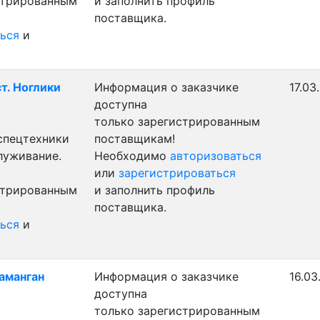
стрированным
и заполнить профиль
поставщика.
ься
и
ст. Ноглики
Информация о заказчике
17.03
доступна
только зарегистрированным
 спецтехники
поставщикам!
луживание.
Необходимо
авторизоваться
или
зарегистрироваться
стрированным
и заполнить профиль
поставщика.
ься
и
Наманган
Информация о заказчике
16.03
доступна
только зарегистрированным