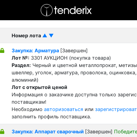
- активный лот
- Завершенный лот
- Закрытый
Номер лота
▲
▼
Закупка: Арматура
[Завершен]
Лот №:
3301
АУКЦИОН (покупка товара)
Раздел:
Черный и цветной металлопрокат, метизы 
швеллер, уголок, арматура, проволока, оцинковка,
алюминий)
Лот с открытой ценой
Информация о заказчике доступна только зареги
поставщикам!
Необходимо
авторизоваться
или
зарегистрироват
заполнить профиль поставщика.
Закупка: Аппарат сварочный
[Завершен]
Победите