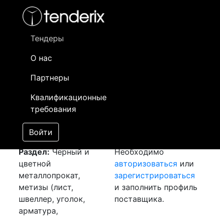
Фильтр
- активный лот
- Завершенный лот
- Закрытый
- сохраненный лот (не опубликован)
Тендеры
О нас
Номер лота
▲
▼
Заказчик
Да
Партнеры
Закупка: Арматура и
Информация о
21
Квалификационные
круг
[Завершен]
заказчике доступна
требования
Лот №:
3243
только
АУКЦИОН (покупка
зарегистрированным
Войти
товара)
поставщикам!
Раздел:
Черный и
Необходимо
цветной
авторизоваться
или
металлопрокат,
зарегистрироваться
метизы (лист,
и заполнить профиль
швеллер, уголок,
поставщика.
арматура,