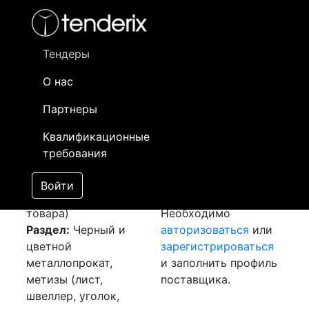
Фильтр
- активный лот
- Завершенный лот
- Закрытый
- сохраненный лот (не опубликован)
Тендеры
О нас
Номер лота
▲
▼
Заказчик
Да
Партнеры
Закупка: Уголки и
Информация о
09
Квалификационные
лист
[Завершен]
заказчике доступна
требования
Победитель выбран
только
Лот №:
2781
зарегистрированным
Войти
АУКЦИОН (покупка
поставщикам!
товара)
Необходимо
Раздел:
Черный и
авторизоваться
или
цветной
зарегистрироваться
металлопрокат,
и заполнить профиль
метизы (лист,
поставщика.
швеллер, уголок,