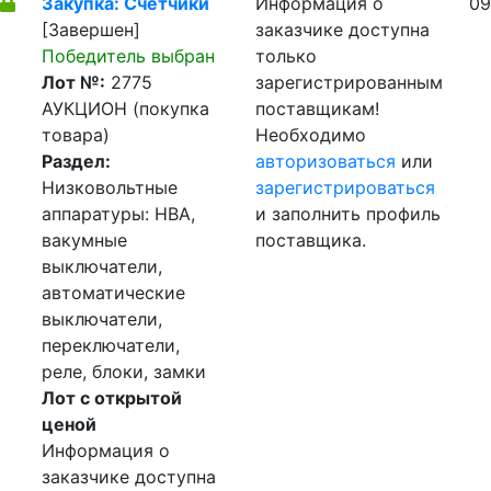
Закупка: Счетчики
Информация о
09
[Завершен]
заказчике доступна
Победитель выбран
только
Лот №:
2775
зарегистрированным
АУКЦИОН (покупка
поставщикам!
товара)
Необходимо
Раздел:
авторизоваться
или
Низковольтные
зарегистрироваться
аппаратуры: НВА,
и заполнить профиль
вакумные
поставщика.
выключатели,
автоматические
выключатели,
переключатели,
реле, блоки, замки
Лот с открытой
ценой
Информация о
заказчике доступна