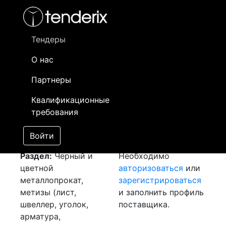
Фильтр
- активный лот
- Завершенный лот
- Закрытый
- сохраненный лот (не опубликован)
Тендеры
О нас
Номер лота
▲
▼
Заказчик
Д
Партнеры
Закупка: Лист хк 2
Информация о
25
Квалификационные
[Завершен]
заказчике доступна
требования
Лот №:
2740
только
АУКЦИОН (покупка
зарегистрированным
Войти
товара)
поставщикам!
Раздел:
Черный и
Необходимо
цветной
авторизоваться
или
металлопрокат,
зарегистрироваться
метизы (лист,
и заполнить профиль
швеллер, уголок,
поставщика.
арматура,