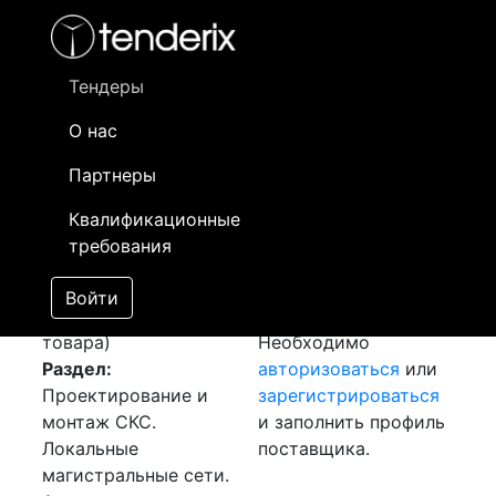
Фильтр
- активный лот
- Завершенный лот
- Закрытый
- сохраненный лот (не опубликован)
Тендеры
О нас
Номер лота
▲
▼
Заказчик
Да
Партнеры
Закупка:
Информация о
31
Квалификационные
Асфальтирование
заказчике доступна
требования
[Завершен]
только
Лот №:
2430
зарегистрированным
Войти
АУКЦИОН (покупка
поставщикам!
товара)
Необходимо
Раздел:
авторизоваться
или
Проектирование и
зарегистрироваться
монтаж СКС.
и заполнить профиль
Локальные
поставщика.
магистральные сети.