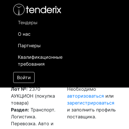
Фильтр
- активный лот
- Завершенный лот
- Закрытый
- сохраненный лот (не опубликован)
Тендеры
О нас
Номер лота
▲
▼
Заказчик
Да
Партнеры
Закупка: Перевозка
Информация о
12
Квалификационные
г. Москва (РФ) - г.
заказчике доступна
требования
Алматы (РК)
только
[Завершен]
зарегистрированным
Войти
Победитель выбран
поставщикам!
Лот №:
2370
Необходимо
АУКЦИОН (покупка
авторизоваться
или
товара)
зарегистрироваться
Раздел:
Транспорт.
и заполнить профиль
Логистика.
поставщика.
Перевозка. Авто и