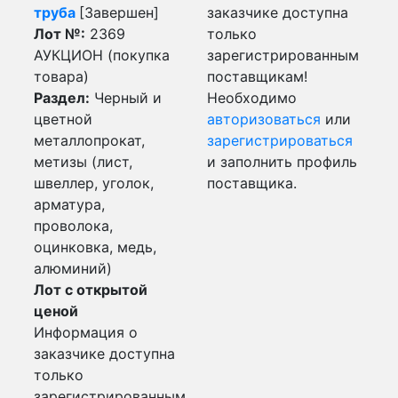
труба
[Завершен]
заказчике доступна
Лот №:
2369
только
АУКЦИОН (покупка
зарегистрированным
товара)
поставщикам!
Раздел:
Черный и
Необходимо
цветной
авторизоваться
или
металлопрокат,
зарегистрироваться
метизы (лист,
и заполнить профиль
швеллер, уголок,
поставщика.
арматура,
проволока,
оцинковка, медь,
алюминий)
Лот с открытой
ценой
Информация о
заказчике доступна
только
зарегистрированным