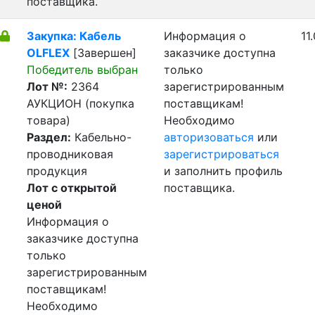
поставщика.
Закупка: Кабель
Информация о
11
OLFLEX
[Завершен]
заказчике доступна
Победитель выбран
только
Лот №:
2364
зарегистрированным
АУКЦИОН (покупка
поставщикам!
товара)
Необходимо
Раздел:
Кабельно-
авторизоваться
или
проводниковая
зарегистрироваться
продукция
и заполнить профиль
Лот с открытой
поставщика.
ценой
Информация о
заказчике доступна
только
зарегистрированным
поставщикам!
Необходимо