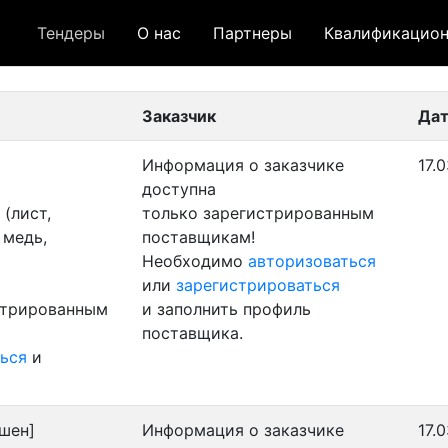
Тендеры
О нас
Партнеры
Квалификацион
 лот
- архивный лот
- сохраненный лот (не опуб
Заказчик
Дат
Информация о заказчике
17.
доступна
(лист,
только зарегистрированным
 медь,
поставщикам!
Необходимо
авторизоваться
или
зарегистрироваться
стрированным
и заполнить профиль
поставщика.
ься
и
шен]
Информация о заказчике
17.