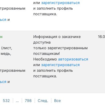
или
зарегистрироваться
стрированным
и заполнить профиль
поставщика.
ься
и
ан
Информация о заказчике
16.
доступна
(лист,
только зарегистрированным
 медь,
поставщикам!
Необходимо
авторизоваться
или
зарегистрироваться
стрированным
и заполнить профиль
поставщика.
ься
и
532
...
798
След.
Все