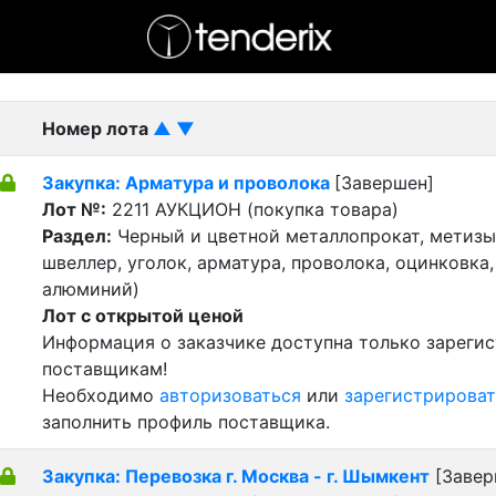
- активный лот
- Завершенный лот
- Закрытый
Номер лота
▲
▼
Закупка: Арматура и проволока
[Завершен]
Лот №:
2211
АУКЦИОН (покупка товара)
Раздел:
Черный и цветной металлопрокат, метизы 
швеллер, уголок, арматура, проволока, оцинковка,
алюминий)
Лот с открытой ценой
Информация о заказчике доступна только зареги
поставщикам!
Необходимо
авторизоваться
или
зарегистрироват
заполнить профиль поставщика.
Закупка: Перевозка г. Москва - г. Шымкент
[Завер