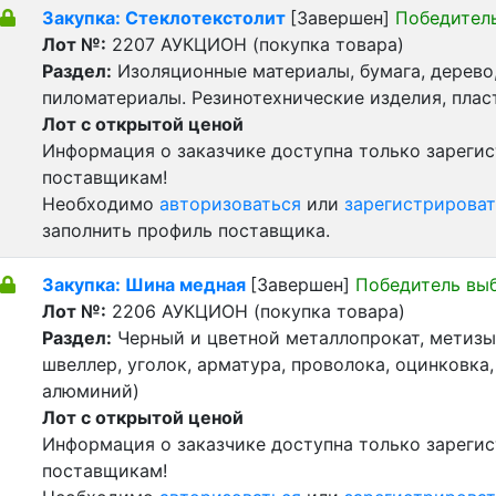
Закупка: Стеклотекстолит
[Завершен]
Победител
Лот №:
2207
АУКЦИОН (покупка товара)
Раздел:
Изоляционные материалы, бумага, дерево
пиломатериалы. Резинотехнические изделия, пла
Лот с открытой ценой
Информация о заказчике доступна только зареги
поставщикам!
Необходимо
авторизоваться
или
зарегистрироват
заполнить профиль поставщика.
Закупка: Шина медная
[Завершен]
Победитель вы
Лот №:
2206
АУКЦИОН (покупка товара)
Раздел:
Черный и цветной металлопрокат, метизы 
швеллер, уголок, арматура, проволока, оцинковка,
алюминий)
Лот с открытой ценой
Информация о заказчике доступна только зареги
поставщикам!