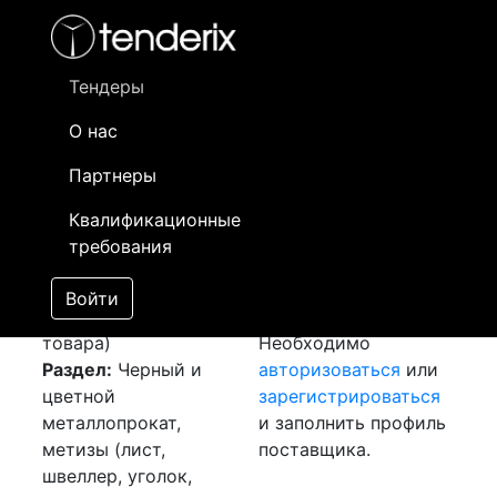
Фильтр
- активный лот
- Завершенный лот
- Закрытый
- сохраненный лот (не опубликован)
Тендеры
О нас
Номер лота
▲
▼
Заказчик
Да
Партнеры
Закупка: Арматура и
Информация о
17
Квалификационные
проволока
заказчике доступна
требования
[Завершен]
только
Лот №:
2211
зарегистрированным
Войти
АУКЦИОН (покупка
поставщикам!
товара)
Необходимо
Раздел:
Черный и
авторизоваться
или
цветной
зарегистрироваться
металлопрокат,
и заполнить профиль
метизы (лист,
поставщика.
швеллер, уголок,