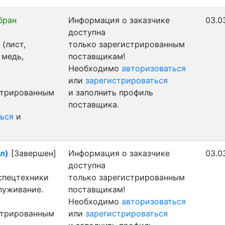
бран
Информация о заказчике
03.0
доступна
(лист,
только зарегистрированным
 медь,
поставщикам!
Необходимо
авторизоваться
или
зарегистрироваться
стрированным
и заполнить профиль
поставщика.
ься
и
ал)
[Завершен]
Информация о заказчике
03.0
доступна
 спецтехники
только зарегистрированным
луживание.
поставщикам!
Необходимо
авторизоваться
стрированным
или
зарегистрироваться