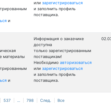
или
зарегистрироваться
стрированным
и заполнить профиль
поставщика.
ься
и
Информация о заказчике
02.0
доступна
ническая
только зарегистрированным
ые материалы
поставщикам!
Необходимо
авторизоваться
стрированным
или
зарегистрироваться
и заполнить профиль
ься
и
поставщика.
537
...
798
След.
Все