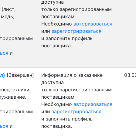
доступна
(лист,
только зарегистрированным
 медь,
поставщикам!
Необходимо
авторизоваться
или
зарегистрироваться
стрированным
и заполнить профиль
поставщика.
ься
и
ал)
[Завершен]
Информация о заказчике
03.0
доступна
 спецтехники
только зарегистрированным
луживание.
поставщикам!
Необходимо
авторизоваться
стрированным
или
зарегистрироваться
и заполнить профиль
ься
и
поставщика.