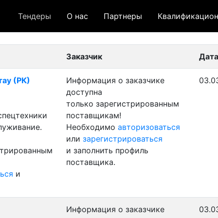
Тендеры
О нас
Партнеры
Квалификацион
 лот
- архивный лот
- сохраненный лот (не опуб
Заказчик
Дата
тау (РК)
Информация о заказчике
03.0
доступна
только зарегистрированным
 спецтехники
поставщикам!
луживание.
Необходимо
авторизоваться
или
зарегистрироваться
стрированным
и заполнить профиль
поставщика.
ься
и
Информация о заказчике
03.0