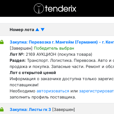
- активный лот
- Завершенный лот
- Закрытый
Номер лота
▲
▼
Закупка: Перевозка г. Мангейм (Германия) - г. Кен
[Завершен]
Победитель выбран
Лот №:
2169
АУКЦИОН (покупка товара)
Раздел:
Транспорт. Логистика. Перевозка. Авто и
продажа и покупка. Запасные части. Ремонт и обс
Лот с открытой ценой
Информация о заказчике доступна только зареги
поставщикам!
Необходимо
авторизоваться
или
зарегистрироват
заполнить профиль поставщика.
Закупка: Листы гк 3
[Завершен]