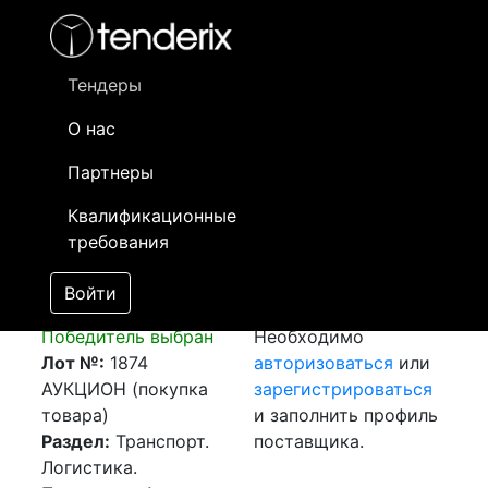
Фильтр
- активный лот
- Завершенный лот
- Закрытый
- сохраненный лот (не опубликован)
Тендеры
О нас
Номер лота
▲
▼
Заказчик
Да
Партнеры
Закупка: Перевозка
Информация о
25
Квалификационные
г. Шымкент - г.
заказчике доступна
требования
Павлодарская обл. с
только
Мичурино
зарегистрированным
Войти
[Завершен]
поставщикам!
Победитель выбран
Необходимо
Лот №:
1874
авторизоваться
или
АУКЦИОН (покупка
зарегистрироваться
товара)
и заполнить профиль
Раздел:
Транспорт.
поставщика.
Логистика.