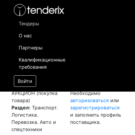
Фильтр
- активный лот
- Завершенный лот
- Закрытый
- сохраненный лот (не опубликован)
Тендеры
О нас
Номер лота
▲
▼
Заказчик
Да
Партнеры
Закупка: Перевозка
Информация о
03
Квалификационные
г. Москва - г. Алматы
заказчике доступна
требования
[Завершен]
только
Победитель выбран
зарегистрированным
Войти
Лот №:
1807
поставщикам!
АУКЦИОН (покупка
Необходимо
товара)
авторизоваться
или
Раздел:
Транспорт.
зарегистрироваться
Логистика.
и заполнить профиль
Перевозка. Авто и
поставщика.
спецтехники