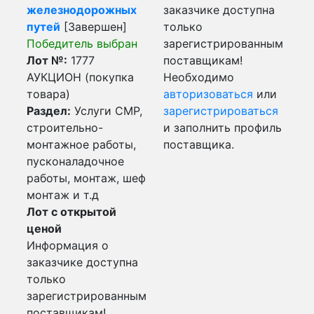
железнодорожных
заказчике доступна
путей
[Завершен]
только
Победитель выбран
зарегистрированным
Лот №:
1777
поставщикам!
АУКЦИОН (покупка
Необходимо
товара)
авторизоваться
или
Раздел:
Услуги СМР,
зарегистрироваться
строительно-
и заполнить профиль
монтажное работы,
поставщика.
пусконаладочное
работы, монтаж, шеф
монтаж и т.д
Лот с открытой
ценой
Информация о
заказчике доступна
только
зарегистрированным
поставщикам!