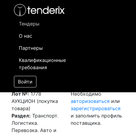
Фильтр
- активный лот
- Завершенный лот
- Закрытый
- сохраненный лот (не опубликован)
Тендеры
О нас
Номер лота
▲
▼
Заказчик
Да
Партнеры
Закупка: Перевозка
Информация о
23
Квалификационные
г. Рапперсвиль
заказчике доступна
требования
(Швейцария) - г.
только
Шымкент (РК)
зарегистрированным
Войти
[Завершен]
поставщикам!
Лот №:
1778
Необходимо
АУКЦИОН (покупка
авторизоваться
или
товара)
зарегистрироваться
Раздел:
Транспорт.
и заполнить профиль
Логистика.
поставщика.
Перевозка. Авто и