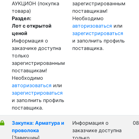
АУКЦИОН (покупка
зарегистрированным
товара)
поставщикам!
Раздел:
Необходимо
Лот с открытой
авторизоваться
или
ценой
зарегистрироваться
Информация о
и заполнить профиль
заказчике доступна
поставщика.
только
зарегистрированным
поставщикам!
Необходимо
авторизоваться
или
зарегистрироваться
и заполнить профиль
поставщика.
Закупка: Арматура и
Информация о
08
проволока
заказчике доступна
[Завершен]
только