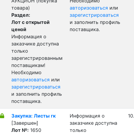
АУКЦИОН (покупка
Необходимо
товара)
авторизоваться
или
Раздел:
зарегистрироваться
Лот с открытой
и заполнить профиль
ценой
поставщика.
Информация о
заказчике доступна
только
зарегистрированным
поставщикам!
Необходимо
авторизоваться
или
зарегистрироваться
и заполнить профиль
поставщика.
Закупка: Листы гк
Информация о
10
[Завершен]
заказчике доступна
Лот №:
1650
только