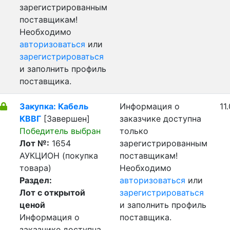
зарегистрированным
поставщикам!
Необходимо
авторизоваться
или
зарегистрироваться
и заполнить профиль
поставщика.
Закупка: Кабель
Информация о
11
КВВГ
[Завершен]
заказчике доступна
Победитель выбран
только
Лот №:
1654
зарегистрированным
АУКЦИОН (покупка
поставщикам!
товара)
Необходимо
Раздел:
авторизоваться
или
Лот с открытой
зарегистрироваться
ценой
и заполнить профиль
Информация о
поставщика.
заказчике доступна