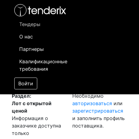
Фильтр
- активный лот
- Завершенный лот
- Закрытый
- сохраненный лот (не опубликован)
Тендеры
О нас
Номер лота
▲
▼
Заказчик
Да
Партнеры
Закупка: Лист гк
Информация о
11
Квалификационные
[Завершен]
заказчике доступна
требования
Лот №:
1656
только
АУКЦИОН (покупка
зарегистрированным
Войти
товара)
поставщикам!
Раздел:
Необходимо
Лот с открытой
авторизоваться
или
ценой
зарегистрироваться
Информация о
и заполнить профиль
заказчике доступна
поставщика.
только