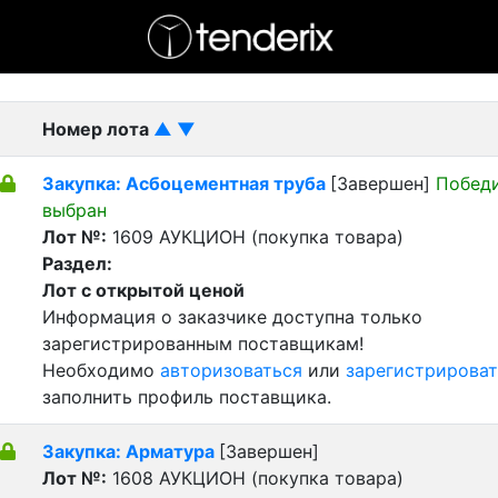
- активный лот
- Завершенный лот
- Закрытый
Номер лота
▲
▼
Закупка: Асбоцементная труба
[Завершен]
Побед
выбран
Лот №:
1609
АУКЦИОН (покупка товара)
Раздел:
Лот с открытой ценой
Информация о заказчике доступна только
зарегистрированным поставщикам!
Необходимо
авторизоваться
или
зарегистрироват
заполнить профиль поставщика.
Закупка: Арматура
[Завершен]
Лот №:
1608
АУКЦИОН (покупка товара)