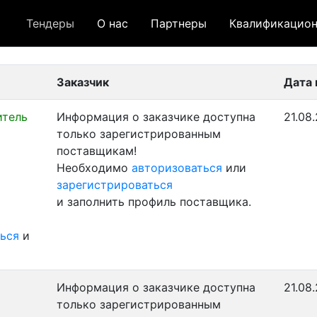
Тендеры
О нас
Партнеры
Квалификацион
 лот
- архивный лот
- сохраненный лот (не опуб
Заказчик
Дата 
итель
Информация о заказчике доступна
21.08
только зарегистрированным
поставщикам!
Необходимо
авторизоваться
или
зарегистрироваться
и заполнить профиль поставщика.
ься
и
Информация о заказчике доступна
21.08
только зарегистрированным