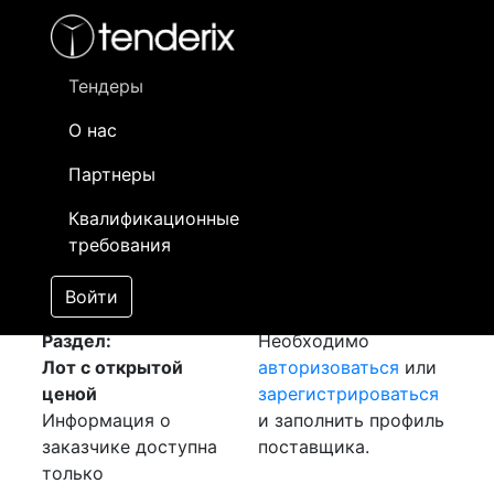
Фильтр
- активный лот
- Завершенный лот
- Закрытый
- сохраненный лот (не опубликован)
Тендеры
О нас
Номер лота
▲
▼
Заказчик
Да
Партнеры
Закупка: Реле РЭПУ
Информация о
27
Квалификационные
[Завершен]
заказчике доступна
требования
Лот №:
1616
только
АУКЦИОН (покупка
зарегистрированным
Войти
товара)
поставщикам!
Раздел:
Необходимо
Лот с открытой
авторизоваться
или
ценой
зарегистрироваться
Информация о
и заполнить профиль
заказчике доступна
поставщика.
только