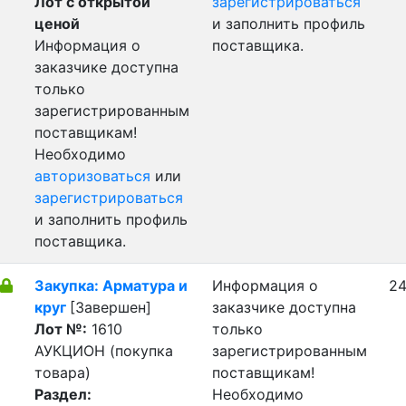
Лот с открытой
зарегистрироваться
ценой
и заполнить профиль
Информация о
поставщика.
заказчике доступна
только
зарегистрированным
поставщикам!
Необходимо
авторизоваться
или
зарегистрироваться
и заполнить профиль
поставщика.
Закупка: Арматура и
Информация о
24
круг
[Завершен]
заказчике доступна
Лот №:
1610
только
АУКЦИОН (покупка
зарегистрированным
товара)
поставщикам!
Раздел:
Необходимо