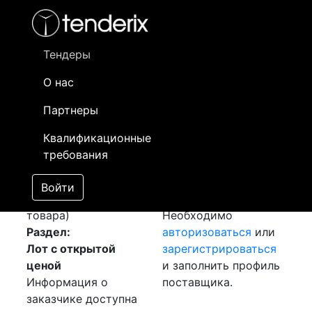
Фильтр
- активный лот
- Завершенный лот
- Закрытый
- сохраненный лот (не опубликован)
Тендеры
О нас
Номер лота
▲
▼
Заказчик
Да
Партнеры
Закупка: Кабель
Информация о
04
Квалификационные
АПвП
[Завершен]
заказчике доступна
требования
Победитель выбран
только
Лот №:
1474
зарегистрированным
Войти
АУКЦИОН (покупка
поставщикам!
товара)
Необходимо
Раздел:
авторизоваться
или
Лот с открытой
зарегистрироваться
ценой
и заполнить профиль
Информация о
поставщика.
заказчике доступна