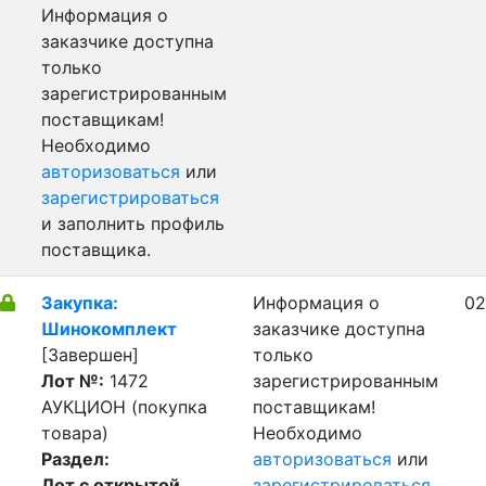
Информация о
заказчике доступна
только
зарегистрированным
поставщикам!
Необходимо
авторизоваться
или
зарегистрироваться
и заполнить профиль
поставщика.
Закупка:
Информация о
02
Шинокомплект
заказчике доступна
[Завершен]
только
Лот №:
1472
зарегистрированным
АУКЦИОН (покупка
поставщикам!
товара)
Необходимо
Раздел:
авторизоваться
или
Лот с открытой
зарегистрироваться