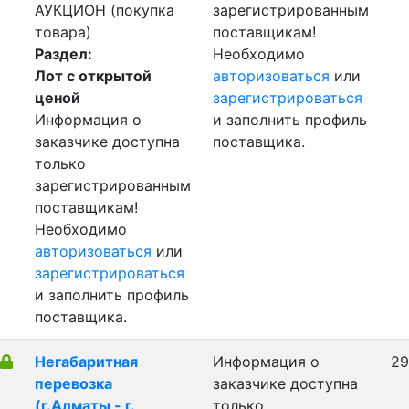
АУКЦИОН (покупка
зарегистрированным
товара)
поставщикам!
Раздел:
Необходимо
Лот с открытой
авторизоваться
или
ценой
зарегистрироваться
Информация о
и заполнить профиль
заказчике доступна
поставщика.
только
зарегистрированным
поставщикам!
Необходимо
авторизоваться
или
зарегистрироваться
и заполнить профиль
поставщика.
Негабаритная
Информация о
29
перевозка
заказчике доступна
(г.Алматы - г.
только