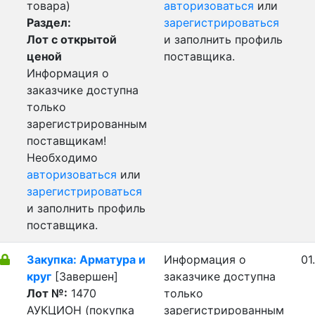
товара)
авторизоваться
или
Раздел:
зарегистрироваться
Лот с открытой
и заполнить профиль
ценой
поставщика.
Информация о
заказчике доступна
только
зарегистрированным
поставщикам!
Необходимо
авторизоваться
или
зарегистрироваться
и заполнить профиль
поставщика.
Закупка: Арматура и
Информация о
01
круг
[Завершен]
заказчике доступна
Лот №:
1470
только
АУКЦИОН (покупка
зарегистрированным