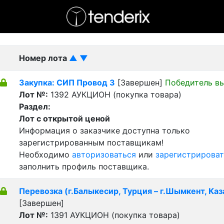
- активный лот
- Завершенный лот
- Закрытый
Номер лота
▲
▼
Закупка: СИП Провод 3
[Завершен]
Победитель в
Лот №:
1392
АУКЦИОН (покупка товара)
Раздел:
Лот с открытой ценой
Информация о заказчике доступна только
зарегистрированным поставщикам!
Необходимо
авторизоваться
или
зарегистрироват
заполнить профиль поставщика.
Перевозка (г.Балыкесир, Турция – г.Шымкент, Каз
[Завершен]
Лот №:
1391
АУКЦИОН (покупка товара)