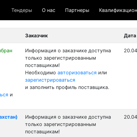
Тендеры
О нас
Партнеры
Квалификацион
 лот
- архивный лот
- сохраненный лот (не опуб
Заказчик
Дата
ыбран
Информация о заказчике доступна
20.04
только зарегистрированным
поставщикам!
Необходимо
авторизоваться
или
зарегистрироваться
и заполнить профиль поставщика.
ься
и
ахстан)
Информация о заказчике доступна
20.04
только зарегистрированным
поставщикам!