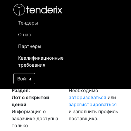
Фильтр
- активный лот
- Завершенный лот
- Закрытый
- сохраненный лот (не опубликован)
Тендеры
О нас
Номер лота
▲
▼
Заказчик
Д
Партнеры
Закупка: Изоляторы
Информация о
23
Квалификационные
ИО
[Завершен]
заказчике доступна
требования
Лот №:
991
только
АУКЦИОН (покупка
зарегистрированным
Войти
товара)
поставщикам!
Раздел:
Необходимо
Лот с открытой
авторизоваться
или
ценой
зарегистрироваться
Информация о
и заполнить профиль
заказчике доступна
поставщика.
только