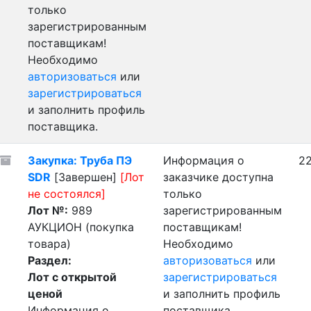
только
зарегистрированным
поставщикам!
Необходимо
авторизоваться
или
зарегистрироваться
и заполнить профиль
поставщика.
Закупка: Труба ПЭ
Информация о
22
SDR
[Завершен]
[Лот
заказчике доступна
не состоялся]
только
Лот №:
989
зарегистрированным
АУКЦИОН (покупка
поставщикам!
товара)
Необходимо
Раздел:
авторизоваться
или
Лот с открытой
зарегистрироваться
ценой
и заполнить профиль
Информация о
поставщика.