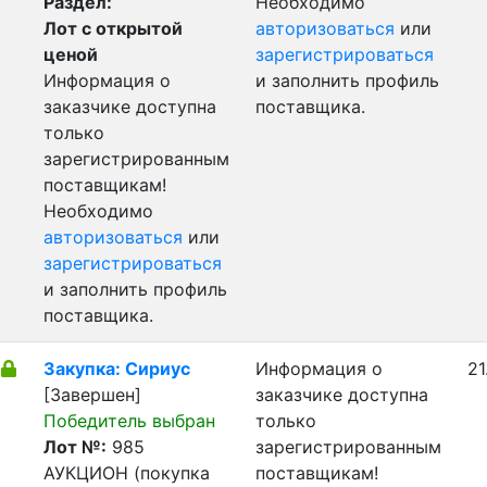
Раздел:
Необходимо
Лот с открытой
авторизоваться
или
ценой
зарегистрироваться
Информация о
и заполнить профиль
заказчике доступна
поставщика.
только
зарегистрированным
поставщикам!
Необходимо
авторизоваться
или
зарегистрироваться
и заполнить профиль
поставщика.
Закупка: Сириус
Информация о
21
[Завершен]
заказчике доступна
Победитель выбран
только
Лот №:
985
зарегистрированным
АУКЦИОН (покупка
поставщикам!