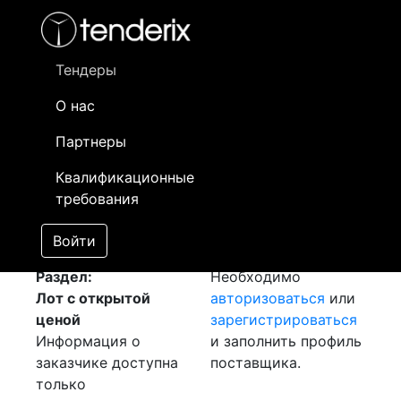
Фильтр
- активный лот
- Завершенный лот
- Закрытый
- сохраненный лот (не опубликован)
Тендеры
О нас
Номер лота
▲
▼
Заказчик
Д
Партнеры
Закупка: Изоляторы
Информация о
23
Квалификационные
ИО
[Завершен]
заказчике доступна
требования
Лот №:
991
только
АУКЦИОН (покупка
зарегистрированным
Войти
товара)
поставщикам!
Раздел:
Необходимо
Лот с открытой
авторизоваться
или
ценой
зарегистрироваться
Информация о
и заполнить профиль
заказчике доступна
поставщика.
только