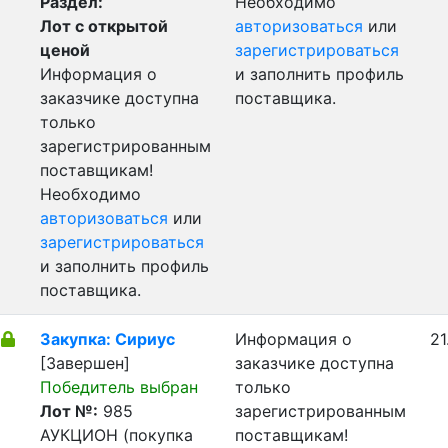
Раздел:
Необходимо
Лот с открытой
авторизоваться
или
ценой
зарегистрироваться
Информация о
и заполнить профиль
заказчике доступна
поставщика.
только
зарегистрированным
поставщикам!
Необходимо
авторизоваться
или
зарегистрироваться
и заполнить профиль
поставщика.
Закупка: Сириус
Информация о
21
[Завершен]
заказчике доступна
Победитель выбран
только
Лот №:
985
зарегистрированным
АУКЦИОН (покупка
поставщикам!