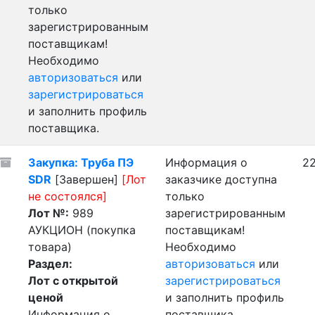
только
зарегистрированным
поставщикам!
Необходимо
авторизоваться
или
зарегистрироваться
и заполнить профиль
поставщика.
Закупка: Труба ПЭ
Информация о
22
SDR
[Завершен]
[Лот
заказчике доступна
не состоялся]
только
Лот №:
989
зарегистрированным
АУКЦИОН (покупка
поставщикам!
товара)
Необходимо
Раздел:
авторизоваться
или
Лот с открытой
зарегистрироваться
ценой
и заполнить профиль
Информация о
поставщика.