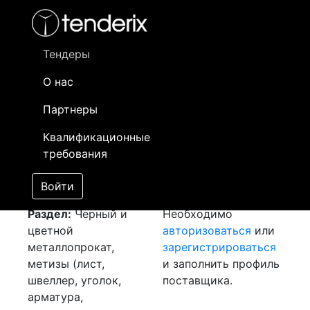
Фильтр
- активный лот
- Завершенный лот
- Закрытый
- сохраненный лот (не опубликован)
Тендеры
О нас
Номер лота
▲
▼
Заказчик
Д
Партнеры
Закуп: Шина медная
Информация о
24
Квалификационные
[Завершен]
заказчике доступна
требования
Лот №:
6081
только
АУКЦИОН (покупка
зарегистрированным
Войти
товара)
поставщикам!
Раздел:
Черный и
Необходимо
цветной
авторизоваться
или
металлопрокат,
зарегистрироваться
метизы (лист,
и заполнить профиль
швеллер, уголок,
поставщика.
арматура,