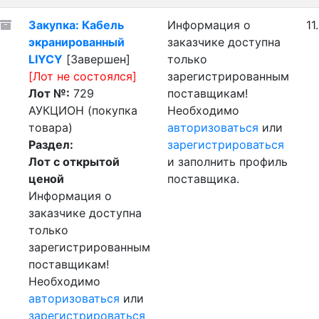
Закупка: Кабель
Информация о
11
экранированный
заказчике доступна
LIYCY
[Завершен]
только
[Лот не состоялся]
зарегистрированным
Лот №:
729
поставщикам!
АУКЦИОН (покупка
Необходимо
товара)
авторизоваться
или
Раздел:
зарегистрироваться
Лот с открытой
и заполнить профиль
ценой
поставщика.
Информация о
заказчике доступна
только
зарегистрированным
поставщикам!
Необходимо
авторизоваться
или
зарегистрироваться