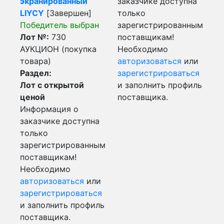
экранированный
заказчике доступна
LIYCY
[Завершен]
только
Победитель выбран
зарегистрированным
Лот №:
730
поставщикам!
АУКЦИОН (покупка
Необходимо
товара)
авторизоваться
или
Раздел:
зарегистрироваться
Лот с открытой
и заполнить профиль
ценой
поставщика.
Информация о
заказчике доступна
только
зарегистрированным
поставщикам!
Необходимо
авторизоваться
или
зарегистрироваться
и заполнить профиль
поставщика.