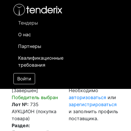
Фильтр
- активный лот
- Завершенный лот
- Закрытый
- сохраненный лот (не опубликован)
Тендеры
О нас
Номер лота
▲
▼
Заказчик
Д
Партнеры
Закупка: Перевозка
Информация о
14
Квалификационные
Германия г.
заказчике доступна
требования
кирхундем и г.
только
Купенхайм - г.
зарегистрированным
Войти
Кентау РК
поставщикам!
[Завершен]
Необходимо
Победитель выбран
авторизоваться
или
Лот №:
735
зарегистрироваться
АУКЦИОН (покупка
и заполнить профиль
товара)
поставщика.
Раздел: