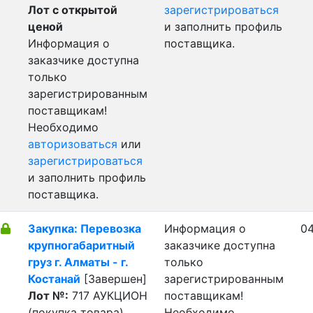
Лот с открытой
зарегистрироваться
ценой
и заполнить профиль
Информация о
поставщика.
заказчике доступна
только
зарегистрированным
поставщикам!
Необходимо
авторизоваться
или
зарегистрироваться
и заполнить профиль
поставщика.
Закупка: Перевозка
Информация о
04
крупногабаритный
заказчике доступна
груз г. Алматы - г.
только
Костанай
[Завершен]
зарегистрированным
Лот №:
717
АУКЦИОН
поставщикам!
(покупка товара)
Необходимо