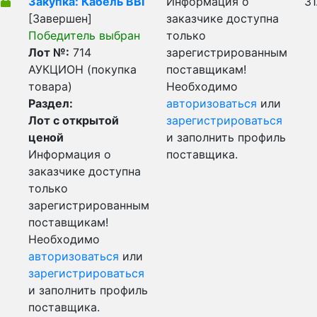
Закупка: Кабель ВВГ
Информация о
31
[Завершен]
заказчике доступна
Победитель выбран
только
Лот №:
714
зарегистрированным
АУКЦИОН (покупка
поставщикам!
товара)
Необходимо
Раздел:
авторизоваться
или
Лот с открытой
зарегистрироваться
ценой
и заполнить профиль
Информация о
поставщика.
заказчике доступна
только
зарегистрированным
поставщикам!
Необходимо
авторизоваться
или
зарегистрироваться
и заполнить профиль
поставщика.