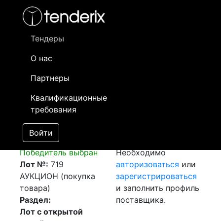
Фильтр
- активный лот
- Завершенный лот
- Закрытый
- сохраненный лот (не опубликован)
Тендеры
О нас
Номер лота
▲
▼
Заказчик
Д
Партнеры
Закупка: Перевозка
Информация о
04
Квалификационные
алюминиевая шина г.
заказчике доступна
требования
Березовский (РФ) -
только
г. Алматы (РК)
зарегистрированным
Войти
[Завершен]
поставщикам!
Победитель выбран
Необходимо
Лот №:
719
авторизоваться
или
АУКЦИОН (покупка
зарегистрироваться
товара)
и заполнить профиль
Раздел:
поставщика.
Лот с открытой