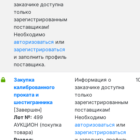
заказчике доступна
только
зарегистрированным
поставщикам!
Необходимо
авторизоваться
или
зарегистрироваться
и заполнить профиль
поставщика.
Закупка
Информация о
1
калиброванного
заказчике доступна
проката и
только
шестигранника
зарегистрированным
[Завершен]
поставщикам!
Лот №:
499
Необходимо
АУКЦИОН (покупка
авторизоваться
или
товара)
зарегистрироваться
Раздел:
и заполнить профиль