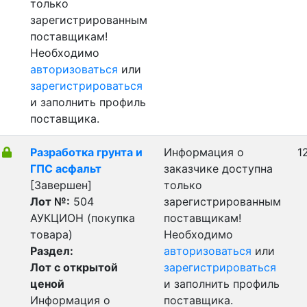
только
зарегистрированным
поставщикам!
Необходимо
авторизоваться
или
зарегистрироваться
и заполнить профиль
поставщика.
Разработка грунта и
Информация о
1
ГПС асфальт
заказчике доступна
[Завершен]
только
Лот №:
504
зарегистрированным
АУКЦИОН (покупка
поставщикам!
товара)
Необходимо
Раздел:
авторизоваться
или
Лот с открытой
зарегистрироваться
ценой
и заполнить профиль
Информация о
поставщика.