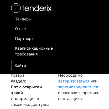
Фильтр
- активный лот
- Завершенный лот
- Закрытый
- сохраненный лот (не опубликован)
Тендеры
О нас
Номер лота
▲
▼
Заказчик
Д
Партнеры
Разработка грунта и
Информация о
1
Квалификационные
ГПС асфальт
заказчике доступна
требования
[Завершен]
только
Лот №:
505
зарегистрированным
Войти
АУКЦИОН (покупка
поставщикам!
товара)
Необходимо
Раздел:
авторизоваться
или
Лот с открытой
зарегистрироваться
ценой
и заполнить профиль
Информация о
поставщика.
заказчике доступна