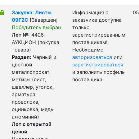
Закупка: Листы
Информация о
05
09Г2С
[Завершен]
заказчике доступна
Победитель выбран
только
Лот №:
4406
зарегистрированным
АУКЦИОН (покупка
поставщикам!
товара)
Необходимо
Раздел:
Черный и
авторизоваться
или
цветной
зарегистрироваться
металлопрокат,
и заполнить профиль
метизы (лист,
поставщика.
швеллер, уголок,
арматура,
проволока,
оцинковка, медь,
алюминий)
Лот с открытой
ценой