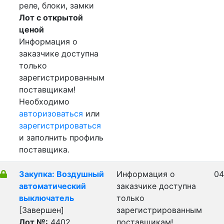
реле, блоки, замки
Лот с открытой
ценой
Информация о
заказчике доступна
только
зарегистрированным
поставщикам!
Необходимо
авторизоваться
или
зарегистрироваться
и заполнить профиль
поставщика.
Закупка: Воздушный
Информация о
04
автоматический
заказчике доступна
выключатель
только
[Завершен]
зарегистрированным
Лот №:
4402
поставщикам!