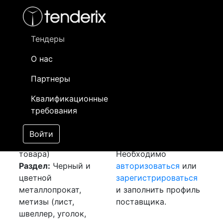
Фильтр
- активный лот
- Завершенный лот
- Закрытый
- сохраненный лот (не опубликован)
Тендеры
О нас
Номер лота
▲
▼
Заказчик
Да
Партнеры
Закупка: Проволока
Информация о
09
Квалификационные
[Завершен]
заказчике доступна
требования
Победитель выбран
только
Лот №:
4409
зарегистрированным
Войти
АУКЦИОН (покупка
поставщикам!
товара)
Необходимо
Раздел:
Черный и
авторизоваться
или
цветной
зарегистрироваться
металлопрокат,
и заполнить профиль
метизы (лист,
поставщика.
швеллер, уголок,