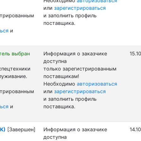
Необходимо
авторизоваться
или
зарегистрироваться
стрированным
и заполнить профиль
поставщика.
ься
и
тель выбран
Информация о заказчике
15.1
доступна
 спецтехники
только зарегистрированным
луживание.
поставщикам!
Необходимо
авторизоваться
стрированным
или
зарегистрироваться
и заполнить профиль
ься
и
поставщика.
РК)
[Завершен]
Информация о заказчике
14.1
доступна