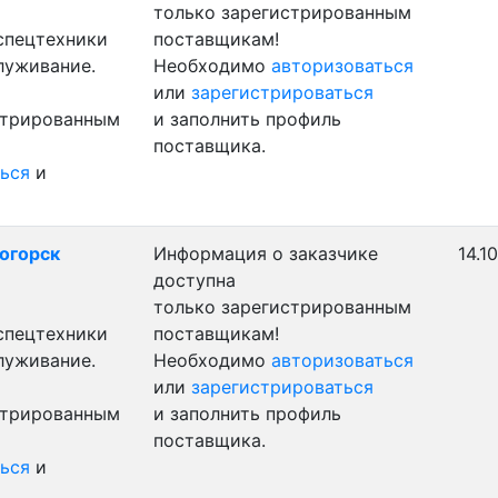
только зарегистрированным
 спецтехники
поставщикам!
луживание.
Необходимо
авторизоваться
или
зарегистрироваться
стрированным
и заполнить профиль
поставщика.
ься
и
ногорск
Информация о заказчике
14.1
доступна
только зарегистрированным
 спецтехники
поставщикам!
луживание.
Необходимо
авторизоваться
или
зарегистрироваться
стрированным
и заполнить профиль
поставщика.
ься
и