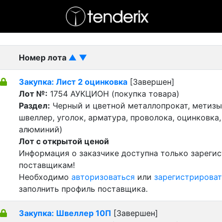
- активный лот
- Завершенный лот
- Закрытый
Номер лота
▲
▼
Закупка: Лист 2 оцинковка
[Завершен]
Лот №:
1754
АУКЦИОН (покупка товара)
Раздел:
Черный и цветной металлопрокат, метизы 
швеллер, уголок, арматура, проволока, оцинковка,
алюминий)
Лот с открытой ценой
Информация о заказчике доступна только зареги
поставщикам!
Необходимо
авторизоваться
или
зарегистрироват
заполнить профиль поставщика.
Закупка: Швеллер 10П
[Завершен]