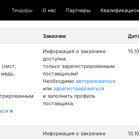
Тендеры
О нас
Партнеры
Квалификацион
 лот
- архивный лот
- сохраненный лот (не опуб
Заказчик
Дат
Информация о заказчике
15.1
доступна
(лист,
только зарегистрированным
 медь,
поставщикам!
Необходимо
авторизоваться
или
зарегистрироваться
стрированным
и заполнить профиль
поставщика.
ься
и
Информация о заказчике
15.1