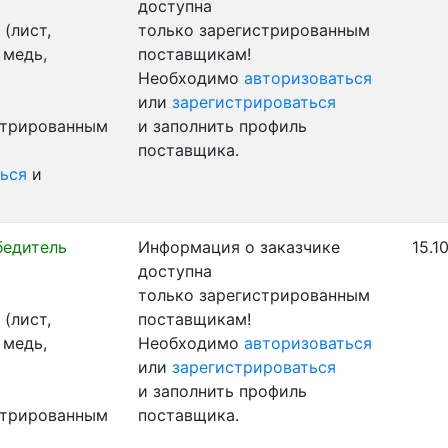
доступна
(лист,
только зарегистрированным
 медь,
поставщикам!
Необходимо
авторизоваться
или
зарегистрироваться
стрированным
и заполнить профиль
поставщика.
ься
и
бедитель
Информация о заказчике
15.1
доступна
только зарегистрированным
(лист,
поставщикам!
 медь,
Необходимо
авторизоваться
или
зарегистрироваться
и заполнить профиль
стрированным
поставщика.