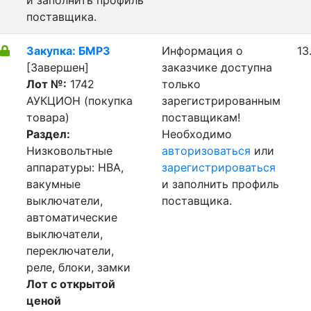
и заполнить профиль
поставщика.
Закупка: БМРЗ
Информация о
13
[Завершен]
заказчике доступна
Лот №:
1742
только
АУКЦИОН (покупка
зарегистрированным
товара)
поставщикам!
Раздел:
Необходимо
Низковольтные
авторизоваться
или
аппаратуры: НВА,
зарегистрироваться
вакумные
и заполнить профиль
выключатели,
поставщика.
автоматические
выключатели,
переключатели,
реле, блоки, замки
Лот с открытой
ценой