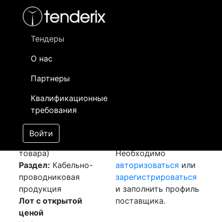
Фильтр
- активный лот
- Завершенный лот
- Закрытый
- сохраненный лот (не опубликован)
Тендеры
О нас
Номер лота
▲
▼
Заказчик
Да
Партнеры
Закупка: Провод
Информация о
14
Квалификационные
ПВ3
[Завершен]
заказчике доступна
требования
Победитель выбран
только
Лот №:
1746
зарегистрированным
Войти
АУКЦИОН (покупка
поставщикам!
товара)
Необходимо
Раздел:
Кабельно-
авторизоваться
или
проводниковая
зарегистрироваться
продукция
и заполнить профиль
Лот с открытой
поставщика.
ценой