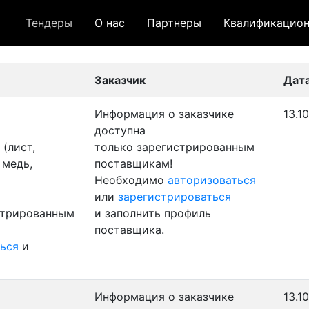
Тендеры
О нас
Партнеры
Квалификацион
 лот
- архивный лот
- сохраненный лот (не опуб
Заказчик
Дат
Информация о заказчике
13.1
доступна
(лист,
только зарегистрированным
 медь,
поставщикам!
Необходимо
авторизоваться
или
зарегистрироваться
стрированным
и заполнить профиль
поставщика.
ься
и
Информация о заказчике
13.1