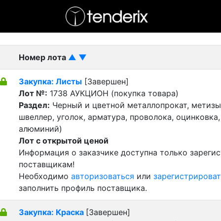
- активный лот
- Завершенный лот
- Закрытый
Номер лота
▲
▼
Закупка: Листы
[Завершен]
Лот №:
1738
АУКЦИОН (покупка товара)
Раздел:
Черный и цветной металлопрокат, метизы 
швеллер, уголок, арматура, проволока, оцинковка,
алюминий)
Лот с открытой ценой
Информация о заказчике доступна только зареги
поставщикам!
Необходимо
авторизоваться
или
зарегистрироват
заполнить профиль поставщика.
Закупка: Краска
[Завершен]