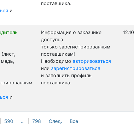
поставщика.
ься
и
едитель
Информация о заказчике
12.1
доступна
только зарегистрированным
(лист,
поставщикам!
 медь,
Необходимо
авторизоваться
или
зарегистрироваться
и заполнить профиль
стрированным
поставщика.
ься
и
590
...
798
След.
Все