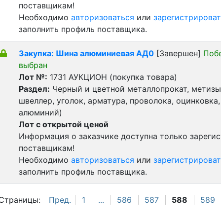
поставщикам!
Необходимо
авторизоваться
или
зарегистрироват
заполнить профиль поставщика.
Закупка: Шина алюминиевая АД0
[Завершен]
Поб
выбран
Лот №:
1731
АУКЦИОН (покупка товара)
Раздел:
Черный и цветной металлопрокат, метизы 
швеллер, уголок, арматура, проволока, оцинковка,
алюминий)
Лот с открытой ценой
Информация о заказчике доступна только зареги
поставщикам!
Необходимо
авторизоваться
или
зарегистрироват
заполнить профиль поставщика.
Страницы:
Пред.
1
...
586
587
588
589