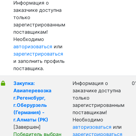
Информация о
заказчике доступна
только
зарегистрированным
поставщикам!
Необходимо
авторизоваться
или
зарегистрироваться
и заполнить профиль
поставщика.
Закупка:
Информация о
0
Авиаперевозка
заказчике доступна
г.Регенсбург,
только
г.Оберурзель
зарегистрированным
(Германия) -
поставщикам!
г.Алматы (РК)
Необходимо
[Завершен]
авторизоваться
или
Победитель выбран
зарегистрироваться