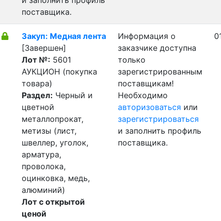
и заполнить профиль
поставщика.
Закуп: Медная лента
Информация о
0
[Завершен]
заказчике доступна
Лот №:
5601
только
АУКЦИОН (покупка
зарегистрированным
товара)
поставщикам!
Раздел:
Черный и
Необходимо
цветной
авторизоваться
или
металлопрокат,
зарегистрироваться
метизы (лист,
и заполнить профиль
швеллер, уголок,
поставщика.
арматура,
проволока,
оцинковка, медь,
алюминий)
Лот с открытой
ценой