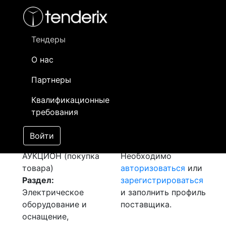
Фильтр
- активный лот
- Завершенный лот
- Закрытый
- сохраненный лот (не опубликован)
Тендеры
О нас
Номер лота
▲
▼
Заказчик
Д
Партнеры
Закуп: Материалы
Информация о
0
Квалификационные
для компрессора
заказчике доступна
требования
REMEZA BK 50T-8
только
[Завершен]
зарегистрированным
Войти
Лот №:
5605
поставщикам!
АУКЦИОН (покупка
Необходимо
товара)
авторизоваться
или
Раздел:
зарегистрироваться
Электрическое
и заполнить профиль
оборудование и
поставщика.
оснащение,