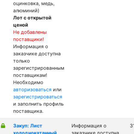
оцинковка, медь,
алюминий)
Лот с открытой
ценой
Не добавлены
поставщики!
Информация о
заказчике доступна
только
зарегистрированным
поставщикам!
Необходимо
авторизоваться
или
зарегистрироваться
и заполнить профиль
поставщика.
Закуп: Лист
Информация о
3
холоднокатанный
заказчике доступна